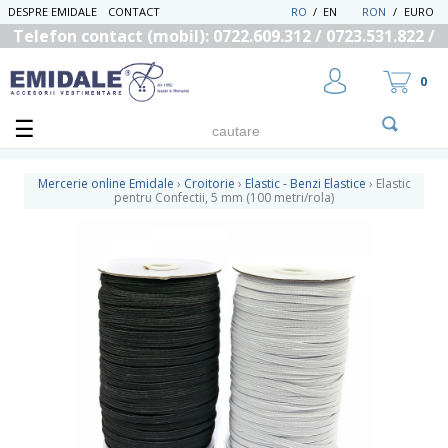
DESPRE EMIDALE
CONTACT
RO
/
EN
RON
/
EURO
Telefon contact (mobil): 0722.609.312 / 0723.531.822 /
0725.558.219
0
Mercerie online Emidale
›
Croitorie
›
Elastic - Benzi Elastice
›
Elastic
pentru Confectii, 5 mm (100 metri/rola)
UTILIZATOR NOU
RECUPEREAZA PAROLA