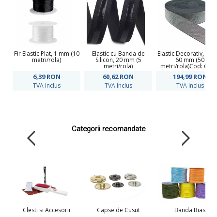
Fir Elastic Plat, 1 mm (10
Elastic cu Banda de
Elastic Decorativ, lat
metri/rola)
Silicon, 20 mm (5
60 mm (50
metri/rola)
metri/rola)Cod: 6123
9169
6,39
RON
60,62
RON
194,99
RON
TVA Inclus
TVA Inclus
TVA Inclus
Categorii recomandate
Clesti si Accesorii
Capse de Cusut
Banda Bias