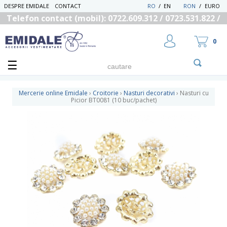
DESPRE EMIDALE
CONTACT
RO
/
EN
RON
/
EURO
Telefon contact (mobil): 0722.609.312 / 0723.531.822 /
0725.558.219
0
Mercerie online Emidale
›
Croitorie
›
Nasturi decorativi
›
Nasturi cu
Picior BT0081 (10 buc/pachet)
UTILIZATOR NOU
RECUPEREAZA PAROLA