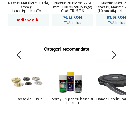
Nasturi Metalici cu Perle,
Nasturi cu Picior, 22.9
Nasturi Metalici cu
9 mm (100
mm (100 bucati/punga)
Strasuri, Marime 25 
bucati/pachet)Cod:
Cod: TR15/36
(10 bucati/pachet)Co
MC2154/24
BT1209
76,28
RON
98,98
RON
Indisponibil
TVA Inclus
TVA Inclus
Categorii recomandate
Capse de Cusut
Spray-uri pentru haine si
Banda Betelie Pantalo
tesaturi