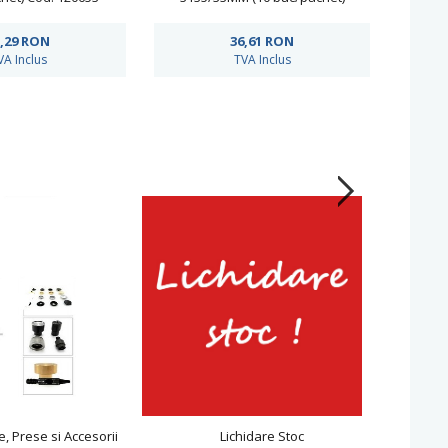
,29
RON
36,61
RON
VA Inclus
TVA Inclus
e, Prese si Accesorii
Lichidare Stoc
Co