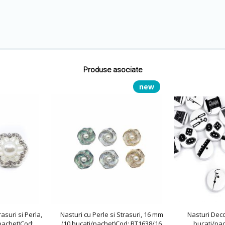
Produse asociate
new
rasuri si Perla,
Nasturi cu Perle si Strasuri, 16 mm
Nasturi Deco
pachet)Cod:
(10 bucati/pachet)Cod: BT1638/16
bucati/pac