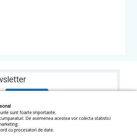
sletter
ABONEAZA-TE
rsonal
-urile sunt foarte importante.
e cumparaturi. De asemenea acestea vor colecta statistici
marketing.
cord cu procesatori de date.
identialitate
Sitemap
Blog
ANPC