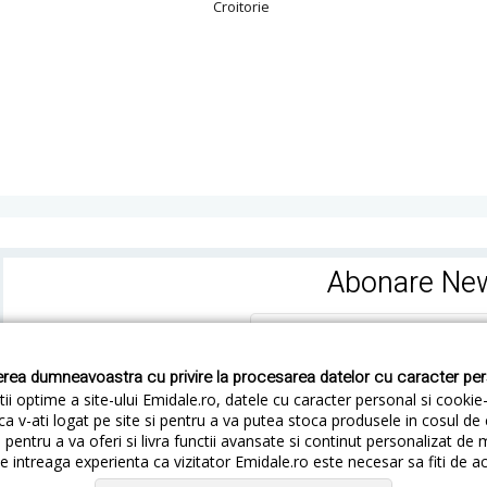
Croitorie
Abonare New
rea dumneavoastra cu privire la procesarea datelor cu caracter pe
ii optime a site-ului Emidale.ro, datele cu caracter personal si cookie
ca v-ati logat pe site si pentru a va putea stoca produsele in cosul d
pentru a va oferi si livra functii avansate si continut personalizat de 
 intreaga experienta ca vizitator Emidale.ro este necesar sa fiti de a
Cum livram
Cum returnezi
Termeni si Conditii
Conf