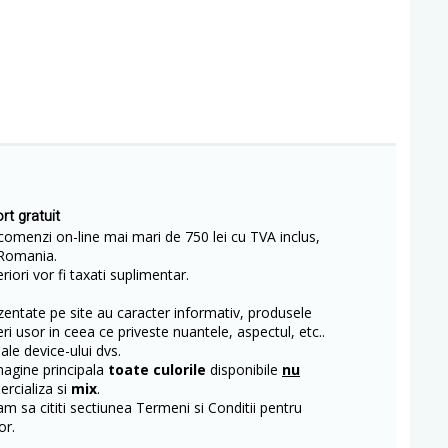
rt gratuit
comenzi on-line mai mari de 750 lei cu TVA inclus,
Romania.
iori vor fi taxati suplimentar.
entate pe site au caracter informativ, produsele
eri usor in ceea ce priveste nuantele, aspectul, etc..
 ale device-ului dvs.
magine principala
toate culorile
disponibile
nu
rcializa si
mix
.
m sa cititi sectiunea Termeni si Conditii pentru
or.