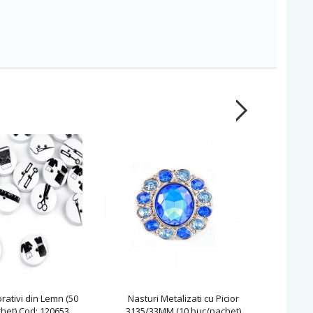
rativi din Lemn (50
Nasturi Metalizati cu Picior
Nastur
het) Cod: 120653
3135/33MM (10 buc/pachet)
bu