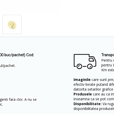
100 buc/pachet) Cod:
Transpo
Pentru 
pentru 
tul/pachet.
Km exter
Imaginile
care sunt prez
efectiv livrate putand dif
datorita setarilor grafice
Produsele
care au ca i
inseamna ca se pot come
enti fara clor. A nu se
Disponibilitate:
Va ruga
c.
disponibilitatea produsel