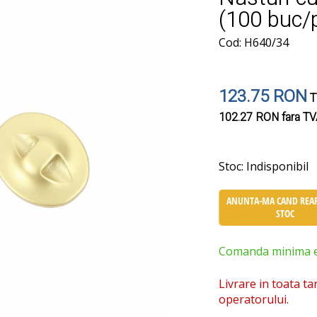
(100 buc/
Cod: H640/34
123.75 RON
T
102.27 RON
fara T
Stoc:
Indisponibil
ANUNTA-MA CAND REAP
STOC
Comanda minima est
Livrare in toata ta
operatorului.