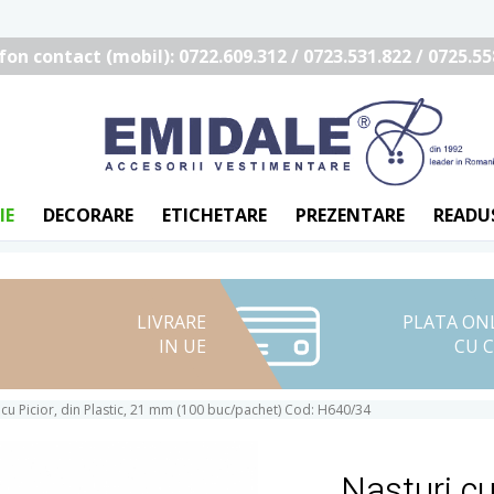
fon contact (mobil): 0722.609.312 / 0723.531.822 / 0725.55
IE
DECORARE
ETICHETARE
PREZENTARE
READU
LIVRARE
PLATA ON
IN UE
CU 
 cu Picior, din Plastic, 21 mm (100 buc/pachet) Cod: H640/34
Nasturi cu