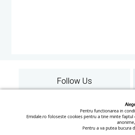
Follow Us
Alege
Pentru functionarea in condit
Emidale.ro foloseste cookies pentru a tine minte faptul 
anonime, 
Contact
Cum cumperi
Pentru a va putea bucura de
Cum platesc