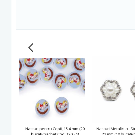
Nasturi pentru Copii, 15.4 mm (20
Nasturi Metalici cu St
bucati/pachet)Cod: 120573
21 mm (10 bucati/