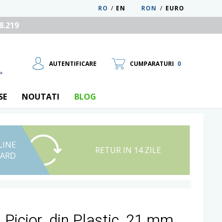
RO
/
EN
RON
/
EURO
8.219
AUTENTIFICARE
CUMPARATURI
0
SE
NOUTATI
BLOG
LINE
UTILIZATOR NOU
RETUR IN 14 ZILE
CARD
RECUPEREAZA PAROLA
 Picior, din Plastic, 21 mm