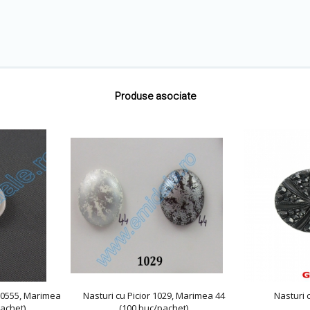
Produse asociate
1-0555, Marimea
Nasturi cu Picior 1029, Marimea 44
Nasturi 
achet)
(100 buc/pachet)