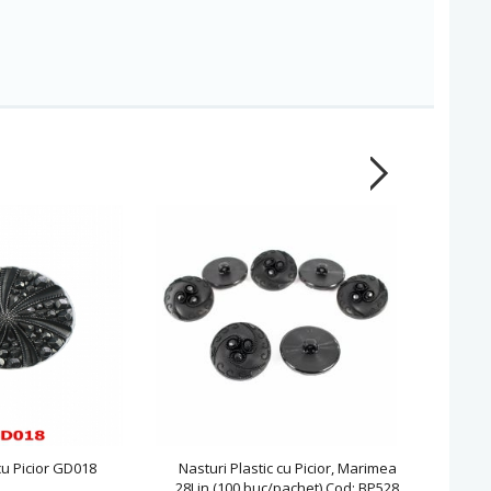
cu Picior GD018
Nasturi Plastic cu Picior, Marimea
Nasturi 
28Lin (100 buc/pachet) Cod: BP528
A