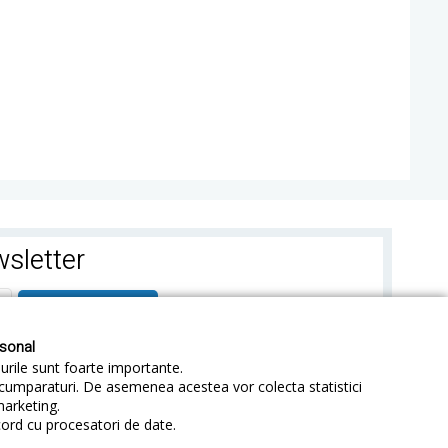
sletter
ABONEAZA-TE
rsonal
-urile sunt foarte importante.
e cumparaturi. De asemenea acestea vor colecta statistici
marketing.
cord cu procesatori de date.
identialitate
Sitemap
Blog
ANPC