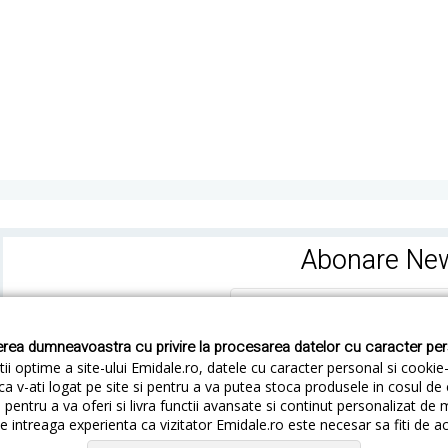
Abonare New
rea dumneavoastra cu privire la procesarea datelor cu caracter pe
ii optime a site-ului Emidale.ro, datele cu caracter personal si cookie
ca v-ati logat pe site si pentru a va putea stoca produsele in cosul d
pentru a va oferi si livra functii avansate si continut personalizat de 
 intreaga experienta ca vizitator Emidale.ro este necesar sa fiti de a
Cum livram
Cum returnezi
Termeni si Conditii
Conf