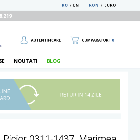
RO
/
EN
RON
/
EURO
8.219
AUTENTIFICARE
CUMPARATURI
0
SE
NOUTATI
BLOG
LINE
UTILIZATOR NOU
RETUR IN 14 ZILE
CARD
RECUPEREAZA PAROLA
u Picior 0311-1437, Marimea