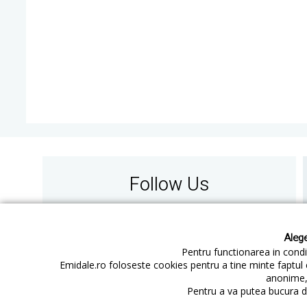
Follow Us
Alege
Pentru functionarea in condit
Emidale.ro foloseste cookies pentru a tine minte faptul 
anonime, 
Contact
Cum cumperi
Pentru a va putea bucura de
Cum platesc