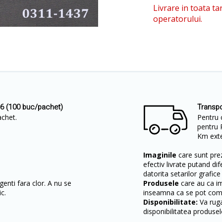
Livrare in toata ta
operatorului.
36 (100 buc/pachet)
Transpo
achet.
Pentru 
pentru 
Km exter
Imaginile
care sunt prez
efectiv livrate putand dif
datorita setarilor grafice
enti fara clor. A nu se
Produsele
care au ca i
c.
inseamna ca se pot come
Disponibilitate:
Va ruga
disponibilitatea produsel