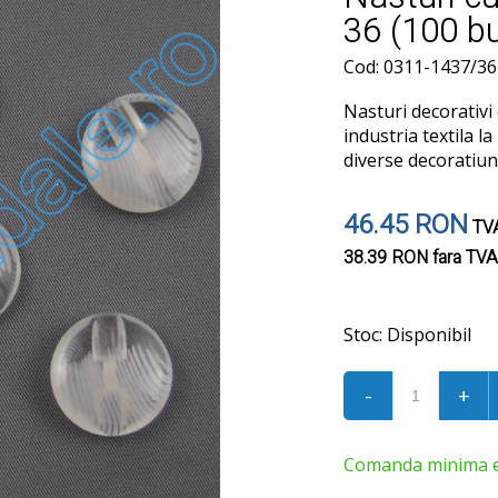
36 (100 b
Cod: 0311-1437/36
Nasturi decorativi d
industria textila la
diverse decoratiuni
46.45 RON
TVA
38.39 RON
fara TVA
Stoc:
Disponibil
-
+
Comanda minima est