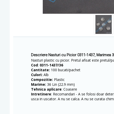
Descriere Nasturi cu Picior 0311-1437, Marimea 
Nasturi plastic cu picior. Pretul afisat este pretul/p
Cod
:
0311-1437/36
Cantitate:
100 bucati/pachet
Culori:
Alb
Compozitie:
Plastic
Marime:
36 Lin (22.9 mm)
Tehnica aplicare
: Coasere
Intretinere
: Recomandari - A se folosi doar deterg
usca in uscator. A nu se calca. A nu se curata chimi