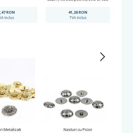
,47
RON
41,26
RON
VA Inclus
TVA Inclus
ri Metalizati
Nasturi cu Picior