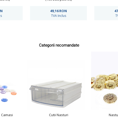
ON
49,16
RON
47
us
TVA Inclus
T
Categorii recomandate
i Camasi
Cutii Nasturi
Nastu