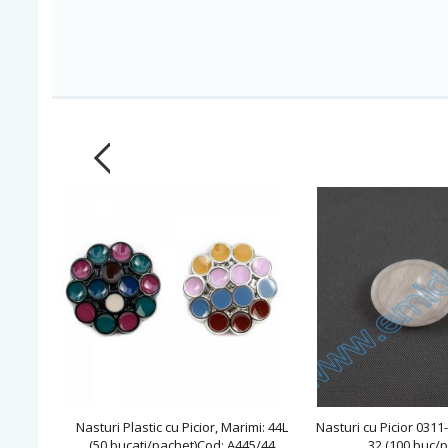
Nasturi Plastic cu Picior, Marimi: 44L
Nasturi cu Picior 031
(50 bucati/pachet)Cod: A445/44
32 (100 buc/p