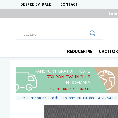
DESPRE EMIDALE
CONTACT
Tele
REDUCERI %
CROITOR
TRANSPORT GRATUIT PESTE
750 RON TVA INCLUS
IN ROMANIA
* VEZI TERMENI SI CONDITII
Mercerie online Emidale
›
Croitorie
›
Nasturi decorativi
›
Nasturi