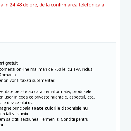
ra in 24-48 de ore, de la confirmarea telefonica a
rt gratuit
comenzi on-line mai mari de 750 lei cu TVA inclus,
Romania.
iori vor fi taxati suplimentar.
entate pe site au caracter informativ, produsele
eri usor in ceea ce priveste nuantele, aspectul, etc..
 ale device-ului dvs.
magine principala
toate culorile
disponibile
nu
rcializa si
mix
.
m sa cititi sectiunea Termeni si Conditii pentru
or.