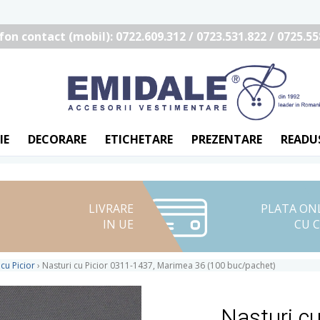
fon contact (mobil): 0722.609.312 / 0723.531.822 / 0725.55
IE
DECORARE
ETICHETARE
PREZENTARE
READU
LIVRARE
PLATA ON
IN UE
CU 
 cu Picior
›
Nasturi cu Picior 0311-1437, Marimea 36 (100 buc/pachet)
Nasturi c