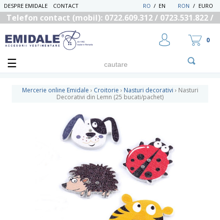
DESPRE EMIDALE
CONTACT
RO
/
EN
RON
/
EURO
Telefon contact (mobil): 0722.609.312 / 0723.531.822 /
0725.558.219
0
Mercerie online Emidale
›
Croitorie
›
Nasturi decorativi
›
Nasturi
Decorativi din Lemn (25 bucati/pachet)
UTILIZATOR NOU
RECUPEREAZA PAROLA