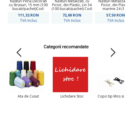
Nasturi Perla Decorati
Nasturi Metalizati, cu
Nasturi Metalizati, c
cu Strasuri, 15 mm (100
Picior, din Plastic, Lin 34
Picior, din Plastic,
bucati/pachet)Cod:
(100 bucati/pachet) Cod:
marime 24 (144
W087/24
KM403
bucati/pachet) Cod:
111,32
RON
72,60
RON
57,50
RON
6631-0351/24
TVA Inclus
TVA Inclus
TVA Inclus
Categorii recomandate
Ata de Cusut
Lichidare Stoc
Copci tip Mos si Bab