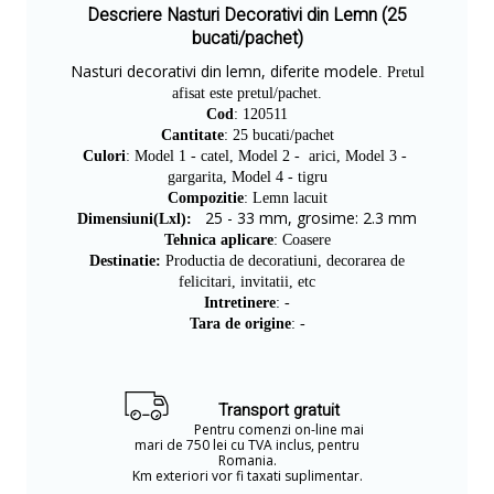
Descriere Nasturi Decorativi din Lemn (25
bucati/pachet)
Nasturi decorativi din lemn, diferite modele
. Pretul
afisat este pretul/pachet.
Cod
: 120511
Cantitate
: 25 bucati/pachet
Culori
: Model 1 - catel, Model 2 - arici, Model 3 -
gargarita, Model 4 - tigru
Compozitie
: Lemn lacuit
25 - 33 mm, grosime: 2.3 mm
Dimensiuni(Lxl):
Tehnica aplicare
: Coasere
Destinatie:
Productia de decoratiuni, decorarea de
felicitari, invitatii, etc
Intretinere
: -
Tara de origine
: -
Transport gratuit
Pentru comenzi on-line mai
mari de 750 lei cu TVA inclus, pentru
Romania.
Km exteriori vor fi taxati suplimentar.