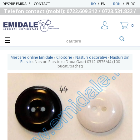
DESPRE EMIDALE
CONTACT
RO
/
EN
RON
/
EURO
Telefon contact (mobil): 0722.609.312 / 0723.531.822 /
0725.558.219
0
Mercerie online Emidale
›
Croitorie
›
Nasturi decorativi
›
Nasturi din
Plastic
›
Nasturi Plastic cu Doua Gauri 0312-0575/44 (100
bucati/pachet)
UTILIZATOR NOU
RECUPEREAZA PAROLA