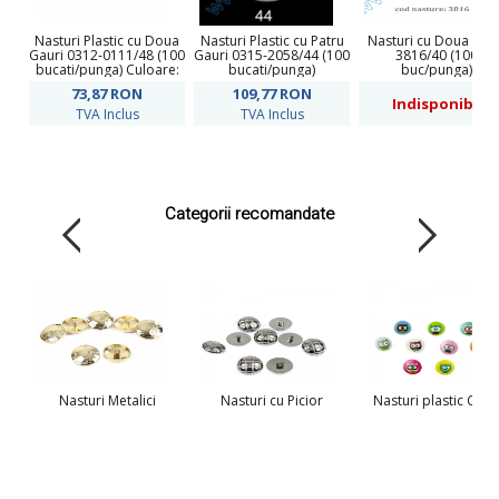
Nasturi Plastic cu Doua
Nasturi Plastic cu Patru
Nasturi cu Doua Gau
Gauri 0312-0111/48 (100
Gauri 0315-2058/44 (100
3816/40 (100
bucati/punga) Culoare:
bucati/punga)
buc/punga)
Maro
73,87
RON
109,77
RON
Indisponibil
TVA Inclus
TVA Inclus
Categorii recomandate
Nasturi Metalici
Nasturi cu Picior
Nasturi plastic Copi