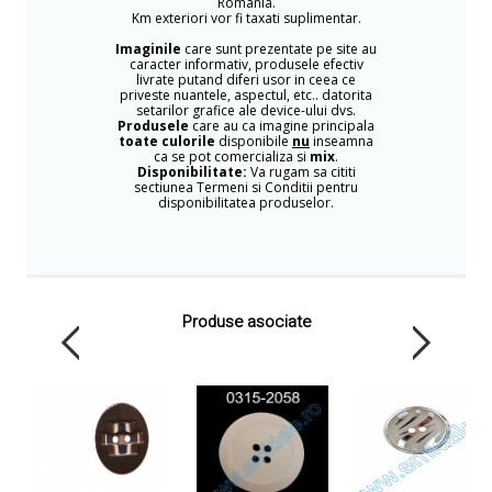
Romania.
Km exteriori vor fi taxati suplimentar.
Imaginile
care sunt prezentate pe site au
caracter informativ, produsele efectiv
livrate putand diferi usor in ceea ce
priveste nuantele, aspectul, etc.. datorita
setarilor grafice ale device-ului dvs.
Produsele
care au ca imagine principala
toate culorile
disponibile
nu
inseamna
ca se pot comercializa si
mix
.
Disponibilitate:
Va rugam sa cititi
sectiunea Termeni si Conditii pentru
disponibilitatea produselor.
Produse asociate