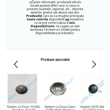
caracter informativ, produsele efectiv
livrate putand diferi usor in ceea ce
priveste nuantele, aspectul, etc.. datorita
setarilor grafice ale device-ului dvs.
Produsele
care au ca imagine principala
toate culorile
disponibile
nu
inseamna
ca se pot comercializa si
mix
.
Disponibilitate:
Va rugam sa cititi
sectiunea Termeni si Conditii pentru
disponibilitatea produselor.
Produse asociate
Nasturi cu Picior H1626,
Nasturi cu Doua Gauri
Nasturi A539, Marim
Marimea 40 (100
11HB-H618, Marimea
24 (100 buc/pachet)