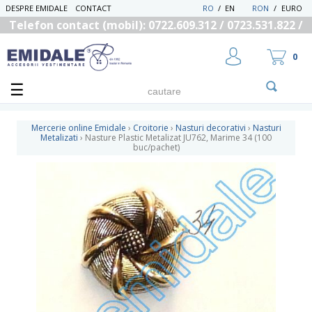
DESPRE EMIDALE
CONTACT
RO
/
EN
RON
/
EURO
Telefon contact (mobil): 0722.609.312 / 0723.531.822 /
0725.558.219
0
Mercerie online Emidale
›
Croitorie
›
Nasturi decorativi
›
Nasturi
Metalizati
›
Nasture Plastic Metalizat JU762, Marime 34 (100
buc/pachet)
UTILIZATOR NOU
RECUPEREAZA PAROLA