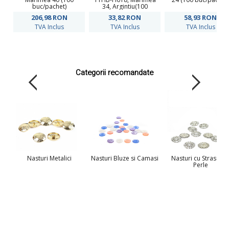
buc/pachet)
34, Argintiu(100
buc/pachet)
206,98
RON
33,82
RON
58,93
RON
TVA Inclus
TVA Inclus
TVA Inclus
Categorii recomandate
Nasturi Metalici
Nasturi Bluze si Camasi
Nasturi cu Strasuri s
Perle