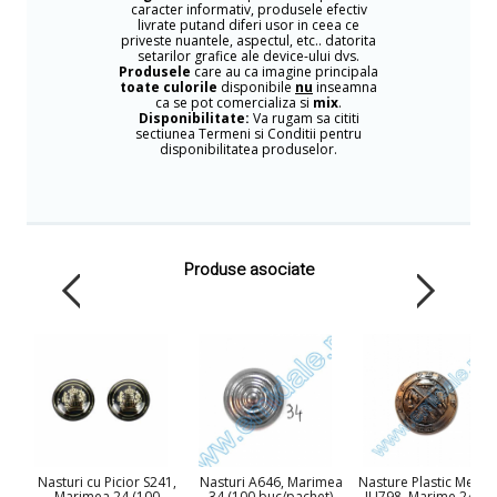
caracter informativ, produsele efectiv
livrate putand diferi usor in ceea ce
priveste nuantele, aspectul, etc.. datorita
setarilor grafice ale device-ului dvs.
Produsele
care au ca imagine principala
toate culorile
disponibile
nu
inseamna
ca se pot comercializa si
mix
.
Disponibilitate:
Va rugam sa cititi
sectiunea Termeni si Conditii pentru
disponibilitatea produselor.
Produse asociate
Nasturi cu Picior S241,
Nasturi A646, Marimea
Nasture Plastic Metali
Marimea 24 (100
34 (100 buc/pachet)
JU798, Marime 24 (1