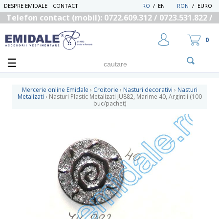
DESPRE EMIDALE
CONTACT
RO
/
EN
RON
/
EURO
Telefon contact (mobil): 0722.609.312 / 0723.531.822 /
0725.558.219
0
Mercerie online Emidale
›
Croitorie
›
Nasturi decorativi
›
Nasturi
Metalizati
›
Nasturi Plastic Metalizati JU882, Marime 40, Argintii (100
buc/pachet)
UTILIZATOR NOU
RECUPEREAZA PAROLA