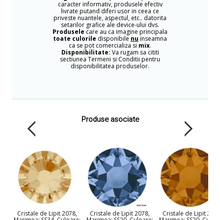
caracter informativ, produsele efectiv
livrate putand diferi usor in ceea ce
priveste nuantele, aspectul, etc.. datorita
setarilor grafice ale device-ului dvs.
Produsele
care au ca imagine principala
toate culorile
disponibile
nu
inseamna
ca se pot comercializa si
mix
.
Disponibilitate:
Va rugam sa cititi
sectiunea Termeni si Conditii pentru
disponibilitatea produselor.
Produse asociate
Cristale de Lipit 2078,
Cristale de Lipit 2078,
Cristale de Lipit 2078
Marimea: SS34, Culoare:
Marimea: SS20, Culoare:
Marimea: SS20, Culoa