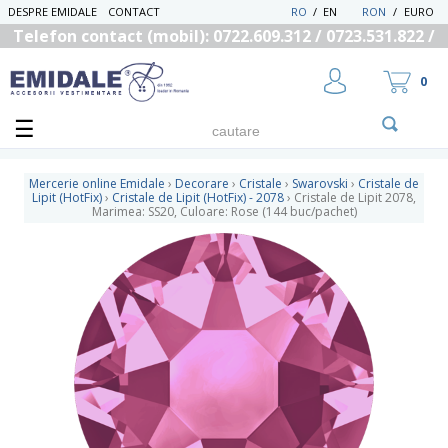
DESPRE EMIDALE
CONTACT
RO
/
EN
RON
/
EURO
Telefon contact (mobil): 0722.609.312 / 0723.531.822 /
0725.558.219
0
Mercerie online Emidale
›
Decorare
›
Cristale
›
Swarovski
›
Cristale de
Lipit (HotFix)
›
Cristale de Lipit (HotFix) - 2078
›
Cristale de Lipit 2078,
Marimea: SS20, Culoare: Rose (144 buc/pachet)
UTILIZATOR NOU
RECUPEREAZA PAROLA