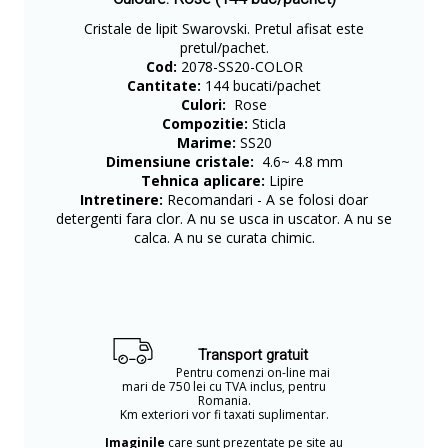
Cristale de lipit Swarovski. Pretul afisat este
pretul/pachet.
Cod:
2078-SS20-COLOR
Cantitate:
144 bucati/pachet
Culori:
Rose
Compozitie:
Sticla
Marime:
SS20
Dimensiune cristale:
4.6~ 4.8 mm
Tehnica aplicare:
Lipire
Intretinere:
Recomandari - A se folosi doar
detergenti fara clor. A nu se usca in uscator. A nu se
calca. A nu se curata chimic.
Transport gratuit
Pentru comenzi on-line mai
mari de 750 lei cu TVA inclus, pentru
Romania.
Km exteriori vor fi taxati suplimentar.
Imaginile
care sunt prezentate pe site au