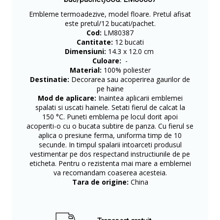
Embleme termoadezive, model floare. Pretul afisat
este pretul/12 bucati/pachet.
Cod:
LM80387
Cantitate:
12 bucati
Dimensiuni:
14.3 x 12.0 cm
Culoare:
-
Material:
100% poliester
Destinatie:
Decorarea sau acoperirea gaurilor de
pe haine
Mod de aplicare:
Inaintea aplicarii emblemei
spalati si uscati hainele. Setati fierul de calcat la
150 °C. Puneti emblema pe locul dorit apoi
acoperiti-o cu o bucata subtire de panza. Cu fierul se
aplica o presiune ferma, uniforma timp de 10
secunde. In timpul spalarii intoarceti produsul
vestimentar pe dos respectand instructiunile de pe
eticheta. Pentru o rezistenta mai mare a emblemei
va recomandam coaserea acesteia.
Tara de origine:
China