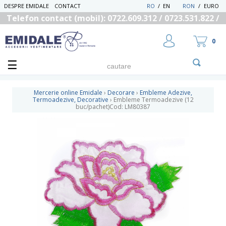
DESPRE EMIDALE
CONTACT
RO
/
EN
RON
/
EURO
Telefon contact (mobil): 0722.609.312 / 0723.531.822 /
0725.558.219
0
Mercerie online Emidale
›
Decorare
›
Embleme Adezive,
Termoadezive, Decorative
›
Embleme Termoadezive (12
buc/pachet)Cod: LM80387
UTILIZATOR NOU
RECUPEREAZA PAROLA