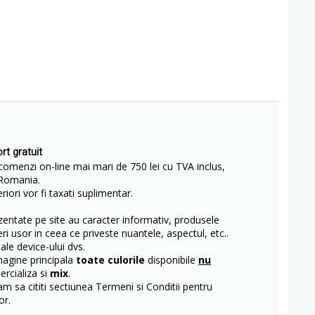
rt gratuit
comenzi on-line mai mari de 750 lei cu TVA inclus,
Romania.
iori vor fi taxati suplimentar.
entate pe site au caracter informativ, produsele
eri usor in ceea ce priveste nuantele, aspectul, etc..
 ale device-ului dvs.
magine principala
toate culorile
disponibile
nu
rcializa si
mix
.
m sa cititi sectiunea Termeni si Conditii pentru
or.