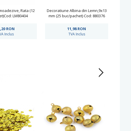
oadezive, Rata (12
Decoratiune Albina din Lemn,9x13
Aplicati
et)Cod: LM80404
mm (25 buc/pachet) Cod: 880376
Flutu
,20
RON
11,98
RON
VA Inclus
TVA Inclus