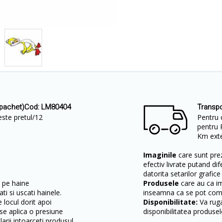
/pachet)Cod: LM80404
Transpo
ste pretul/12
Pentru 
pentru 
Km exter
Imaginile
care sunt prez
efectiv livrate putand dif
datorita setarilor grafice
 pe haine
Produsele
care au ca i
ti si uscati hainele.
inseamna ca se pot come
 locul dorit apoi
Disponibilitate:
Va ruga
 se aplica o presiune
disponibilitatea produsel
arii intoarceti produsul