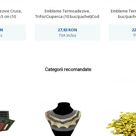
zive Cruce,
Embleme Termoadezive,
Embleme Term
0.5 cm (10
Trifoi/Ciuperca (10 buc/pachet)Cod:
buc/pach
d: AN800
400116
ON
27,83
RON
22
us
TVA Inclus
T
Categorii recomandate