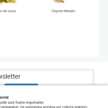
te de cusut
Clopotei Metalici
sletter
ABONEAZA-TE
rsonal
-urile sunt foarte importante.
e cumparaturi. De asemenea acestea vor colecta statistici