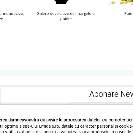
ermoadezive,
Gulere decorative din margele si
Paie
ve
paiete
Abonare New
rea dumneavoastra cu privire la procesarea datelor cu caracter pe
ii optime a site-ului Emidale.ro, datele cu caracter personal si cookie
ca v-ati logat pe site si pentru a va putea stoca produsele in cosul d