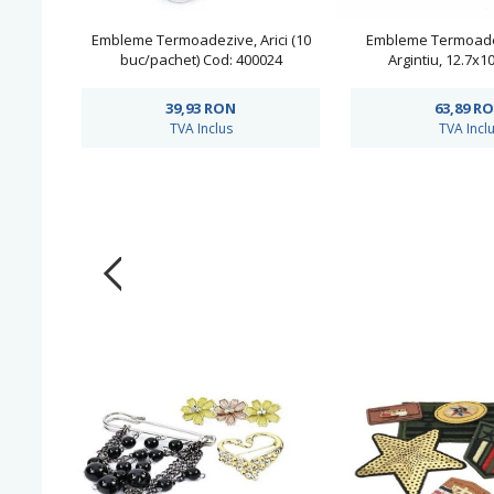
Embleme Termoadezive, Arici (10
Embleme Termoade
buc/pachet) Cod: 400024
Argintiu, 12.7x1
buc/pachet) Co
39,93
RON
63,89
R
TVA Inclus
TVA Incl