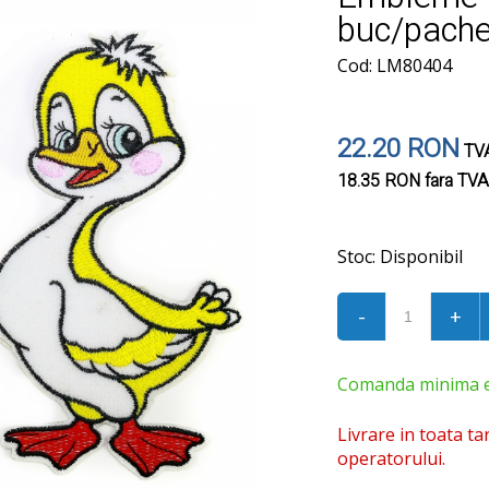
buc/pach
Cod: LM80404
22.20 RON
TVA
18.35 RON
fara TVA
Stoc:
Disponibil
-
+
Comanda minima est
Livrare in toata ta
operatorului.