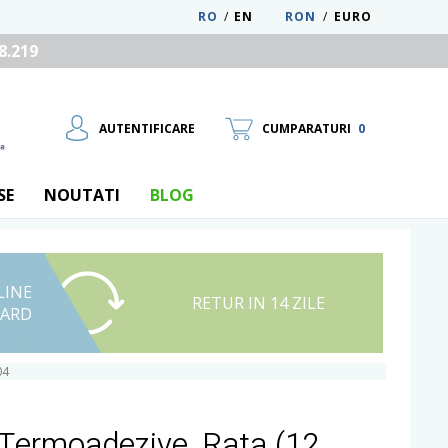
RO
/
EN
RON
/
EURO
8.219
AUTENTIFICARE
CUMPARATURI
0
SE
NOUTATI
BLOG
LINE
UTILIZATOR NOU
RETUR IN 14 ZILE
CARD
RECUPEREAZA PAROLA
04
ermoadezive, Rata (12