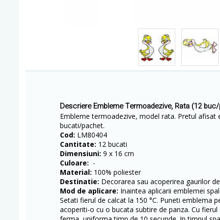
Descriere Embleme Termoadezive, Rata (12 buc
Embleme termoadezive, model rata. Pretul afisat e
bucati/pachet.
Cod:
LM80404
Cantitate:
12 bucati
Dimensiuni:
9 x 16 cm
Culoare:
-
Material:
100% poliester
Destinatie:
Decorarea sau acoperirea gaurilor de
Mod de aplicare:
Inaintea aplicarii emblemei spala
Setati fierul de calcat la 150 °C. Puneti emblema pe
acoperiti-o cu o bucata subtire de panza. Cu fierul
ferma, uniforma timp de 10 secunde. In timpul spal