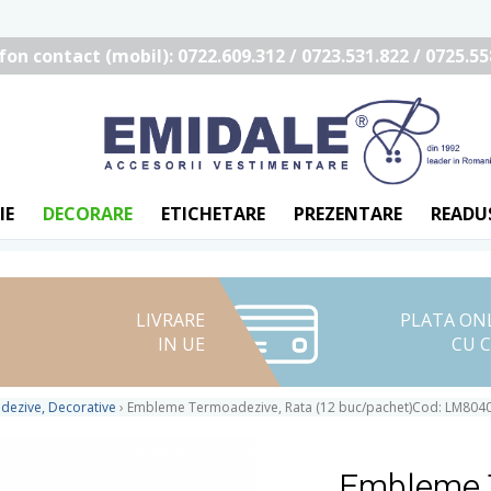
fon contact (mobil): 0722.609.312 / 0723.531.822 / 0725.55
IE
DECORARE
ETICHETARE
PREZENTARE
READU
LIVRARE
PLATA ON
IN UE
CU 
ezive, Decorative
›
Embleme Termoadezive, Rata (12 buc/pachet)Cod: LM804
Embleme T