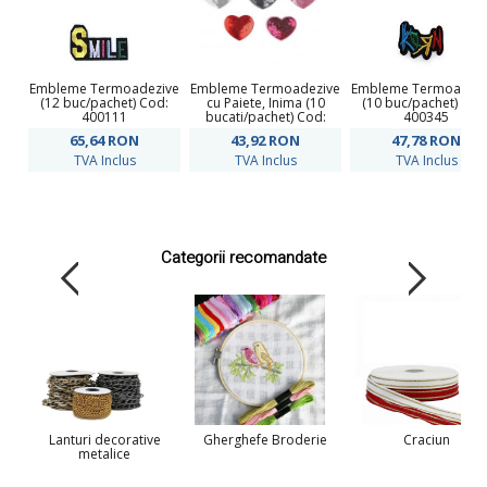
Embleme Termoadezive
Embleme Termoadezive
Embleme Termoadezi
(12 buc/pachet) Cod:
cu Paiete, Inima (10
(10 buc/pachet) Cod
400111
bucati/pachet) Cod:
400345
390338
65,64
RON
43,92
RON
47,78
RON
TVA Inclus
TVA Inclus
TVA Inclus
Categorii recomandate
Lanturi decorative
Gherghefe Broderie
Craciun
metalice