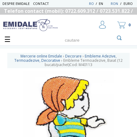
DESPRE EMIDALE
CONTACT
RO
/
EN
RON
/
EURO
Telefon contact (mobil): 0722.609.312 / 0723.531.822 /
0725.558.219
0
Mercerie online Emidale
›
Decorare
›
Embleme Adezive,
Termoadezive, Decorative
›
Embleme Termoadezive, Baiat (12
bucati/pachet)Cod: M40113
UTILIZATOR NOU
RECUPEREAZA PAROLA