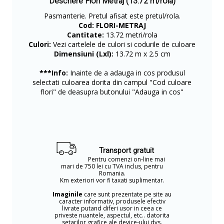
Descriere Flori Metraj (13.72 m/rola)
Pasmanterie. Pretul afisat este pretul/rola.
Cod:
FLORI-METRAJ
Cantitate:
13.72 metri/rola
Culori:
Vezi cartelele de culori si codurile de culoare
Dimensiuni (Lxl):
13.72 m x 2.5 cm
***Info:
Inainte de a adauga in cos produsul
selectati culoarea dorita din campul "Cod culoare
flori" de deasupra butonului "Adauga in cos"
Transport gratuit
Pentru comenzi on-line mai
mari de 750 lei cu TVA inclus, pentru
Romania.
Km exteriori vor fi taxati suplimentar.
Imaginile
care sunt prezentate pe site au
caracter informativ, produsele efectiv
livrate putand diferi usor in ceea ce
priveste nuantele, aspectul, etc.. datorita
setarilor grafice ale device-ului dvs.