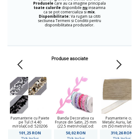
Produsele
care au ca imagine principala
toate culorile
disponibile
nu
inseamna
ca se pot comercializa si
mix
.
Disponibilitate:
Va rugam sa cititi
sectiunea Termeni si Conditii pentru
disponibilitatea produselor.
Produse asociate
Pasmanterie cu Paiete
Banda Decorativa cu
Pasmanterie cu Fir
pe Tul (14.40
Frunze din Satin, 25 mm
Metalic Auriu, latime
m/rola)Cod: 520206
(22.5 metri/rola)Cod:
cm (50 metri/rola)Co
510465
ARN999
101,25
RON
50,02
RON
310,26
RON
TVA Inclus
TVA Inclus
TVA Inclus