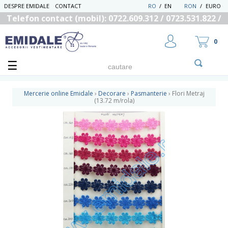
DESPRE EMIDALE
CONTACT
RO
/
EN
RON
/
EURO
Telefon contact (mobil): 0722.609.312 / 0723.531.822 /
0725.558.219
0
Mercerie online Emidale
›
Decorare
›
Pasmanterie
›
Flori Metraj
(13.72 m/rola)
UTILIZATOR NOU
RECUPEREAZA PAROLA