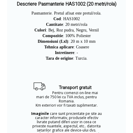
Descriere Pasmanterie HAS1002 (20 metri/rola)
Pasmanterie. Pretul afisat este pretul/rola.
Cod
: HAS1002
Cantitate
: 20 metri/rola
Culori
: Bej, Roz pudra, Negru, Vernil
Compozitie
: 100% Poliester
Dimensiuni (Lxl)
: 20 m x 10 mm
Tehnica aplicare
: Coasere
Intretinere
: -
Tara de origine
: Turcia.
Transport gratuit
Pentru comenzi on-line mai
mari de 750 lei cu TVA inclus, pentru
Romania.
Km exteriori vor fi taxati suplimentar.
Imaginile
care sunt prezentate pe site au
caracter informativ, produsele efectiv
livrate putand diferi usor in ceea ce
priveste nuantele, aspectul, etc.. datorita
setarilor grafice ale device-ului dvs.