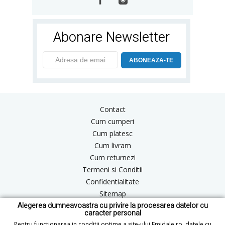
Abonare Newsletter
ABONEAZA-TE
Contact
Cum cumperi
Cum platesc
Cum livram
Cum returnezi
Termeni si Conditii
Confidentialitate
Sitemap
Alegerea dumneavoastra cu privire la procesarea datelor cu
Blog
caracter personal
ANPC
Pentru functionarea in conditii optime a site-ului Emidale.ro, datele cu