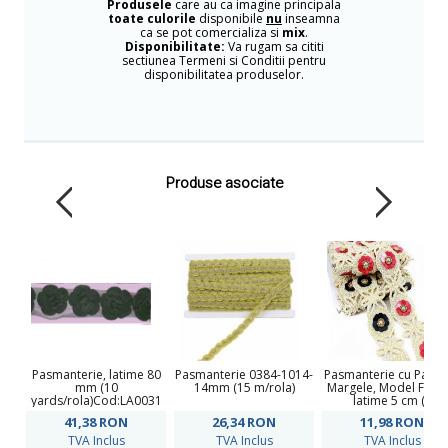
Produsele
care au ca imagine principala
toate culorile
disponibile
nu
inseamna
ca se pot comercializa si
mix
.
Disponibilitate:
Va rugam sa cititi
sectiunea Termeni si Conditii pentru
disponibilitatea produselor.
Produse asociate
Pasmanterie, latime 80
Pasmanterie 0384-1014-
Pasmanterie cu Paiete
mm (10
14mm (15 m/rola)
Margele, Model Floar
yards/rola)Cod:LA0031
latime 5 cm (1
metru)Cod: 40307
41,38
RON
26,34
RON
11,98
RON
TVA Inclus
TVA Inclus
TVA Inclus