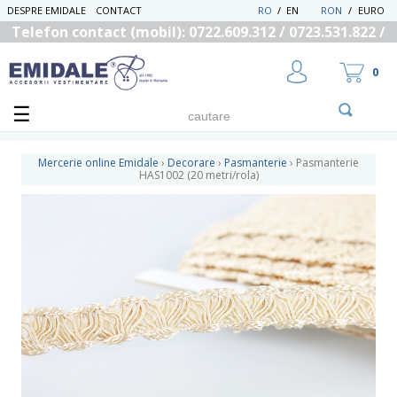
DESPRE EMIDALE
CONTACT
RO
/
EN
RON
/
EURO
Telefon contact (mobil): 0722.609.312 / 0723.531.822 /
0725.558.219
0
Mercerie online Emidale
›
Decorare
›
Pasmanterie
›
Pasmanterie
HAS1002 (20 metri/rola)
UTILIZATOR NOU
RECUPEREAZA PAROLA