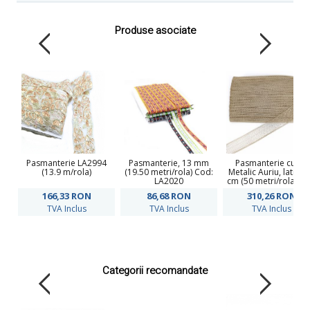
Produse asociate
Pasmanterie LA2994
Pasmanterie, 13 mm
Pasmanterie cu Fir
(13.9 m/rola)
(19.50 metri/rola) Cod:
Metalic Auriu, latime
LA2020
cm (50 metri/rola)Co
ARN999
166,33
RON
86,68
RON
310,26
RON
TVA Inclus
TVA Inclus
TVA Inclus
Categorii recomandate