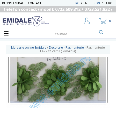
DESPRE EMIDALE
CONTACT
RO
/
EN
RON
/
EURO
Telefon contact (mobil): 0722.609.312 / 0723.531.822 /
0725.558.219
0
Mercerie online Emidale
›
Decorare
›
Pasmanterie
›
Pasmanterie
LA2272 Vernil ( 9 m/rola)
UTILIZATOR NOU
RECUPEREAZA PAROLA