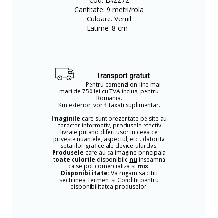
Cod: LA2272
Cantitate: 9 metri/rola
Culoare: Vernil
Latime: 8 cm
Transport gratuit
Pentru comenzi on-line mai
mari de 750 lei cu TVA inclus, pentru
Romania.
Km exteriori vor fi taxati suplimentar.
Imaginile
care sunt prezentate pe site au
caracter informativ, produsele efectiv
livrate putand diferi usor in ceea ce
priveste nuantele, aspectul, etc.. datorita
setarilor grafice ale device-ului dvs.
Produsele
care au ca imagine principala
toate culorile
disponibile
nu
inseamna
ca se pot comercializa si
mix
.
Disponibilitate:
Va rugam sa cititi
sectiunea Termeni si Conditii pentru
disponibilitatea produselor.