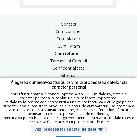
Contact
Cum cumperi
Cum platesc
Cum livram
Cum returnezi
Termeni si Conditii
Confidentialitate
Sitemap
Alegerea dumneavoastra cu privire la procesarea datelor cu
Blog
caracter personal
ANPC
Pentru functionarea in conditii optime a site-ului Emidale.ro, datele cu
caracter personal si cookie-urile sunt foarte importante.
Emidale.ro foloseste cookies pentru a tine minte faptul ca v-ati logat pe site
si pentru a va putea stoca produsele in cosul de cumparaturi. De asemenea
acestea vor colecta statistici anonime, pentru a va oferi si livra functii
office@emidale.ro
avansate si continut personalizat de marketing.
Pentru a va putea bucura de intreaga experienta ca vizitator Emidale.ro este
© Copyright 2015 - 2026 emidale.ro
necesar sa fiti de acord cu procesatori de date.
vezi procesatorii nostri de date