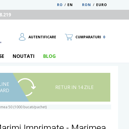
RO
/
EN
RON
/
EURO
8.219
AUTENTIFICARE
CUMPARATURI
0
SE
NOUTATI
BLOG
LINE
UTILIZATOR NOU
RETUR IN 14 ZILE
CARD
RECUPEREAZA PAROLA
imea 50 (1000 bucati/pachet)
Marimi Imprimate - Marimea