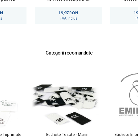
ON
19,97
RON
19
us
TVA Inclus
T
Categorii recomandate
ie Imprimate
Etichete Tesute - Marimi
Etichete Imp