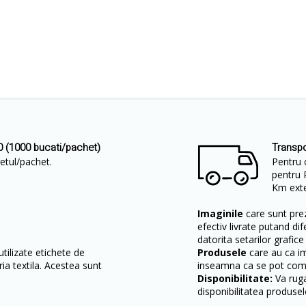
0 (1000 bucati/pachet)
Transpo
etul/pachet.
Pentru 
pentru 
Km exter
Imaginile
care sunt prez
efectiv livrate putand dif
datorita setarilor grafice
tilizate etichete de
Produsele
care au ca i
ia textila. Acestea sunt
inseamna ca se pot come
Disponibilitate:
Va ruga
disponibilitatea produsel