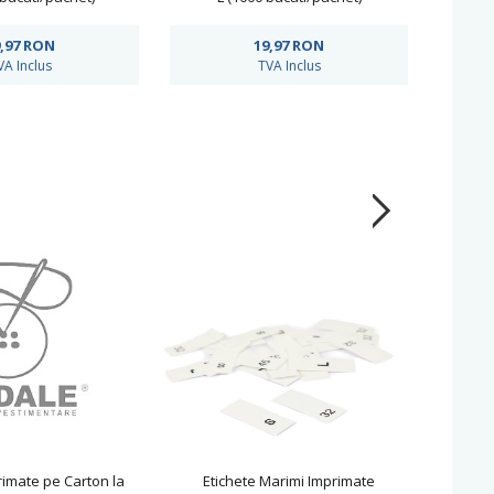
,97
RON
19,97
RON
VA Inclus
TVA Inclus
rimate pe Carton la
Etichete Marimi Imprimate
Etichet