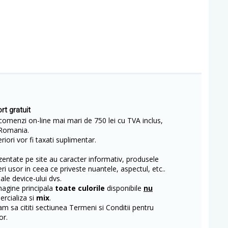
rt gratuit
comenzi on-line mai mari de 750 lei cu TVA inclus,
Romania.
iori vor fi taxati suplimentar.
entate pe site au caracter informativ, produsele
eri usor in ceea ce priveste nuantele, aspectul, etc..
 ale device-ului dvs.
magine principala
toate culorile
disponibile
nu
rcializa si
mix
.
m sa cititi sectiunea Termeni si Conditii pentru
or.