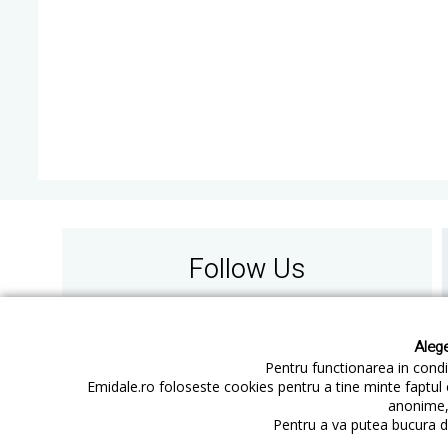
Follow Us
Alege
Pentru functionarea in condit
Emidale.ro foloseste cookies pentru a tine minte faptul 
anonime, 
Contact
Cum cumperi
Pentru a va putea bucura de
Cum platesc