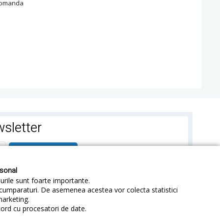
omanda
sletter
ABONEAZA-TE
rsonal
-urile sunt foarte importante.
e cumparaturi. De asemenea acestea vor colecta statistici
marketing.
cord cu procesatori de date.
identialitate
Sitemap
Blog
ANPC