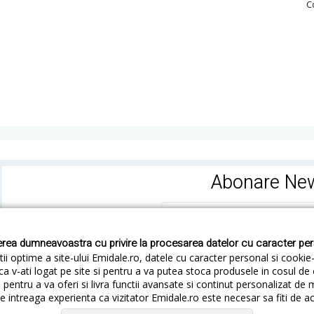
C
Abonare New
rea dumneavoastra cu privire la procesarea datelor cu caracter pe
ii optime a site-ului Emidale.ro, datele cu caracter personal si cookie
ca v-ati logat pe site si pentru a va putea stoca produsele in cosul d
pentru a va oferi si livra functii avansate si continut personalizat de 
 intreaga experienta ca vizitator Emidale.ro este necesar sa fiti de a
Cum livram
Cum returnezi
Termeni si Conditii
Conf