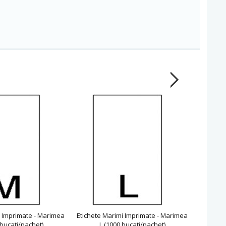
i Imprimate - Marimea
Etichete Marimi Imprimate - Marimea
Etichete
bucati/pachet)
L (1000 bucati/pachet)
S