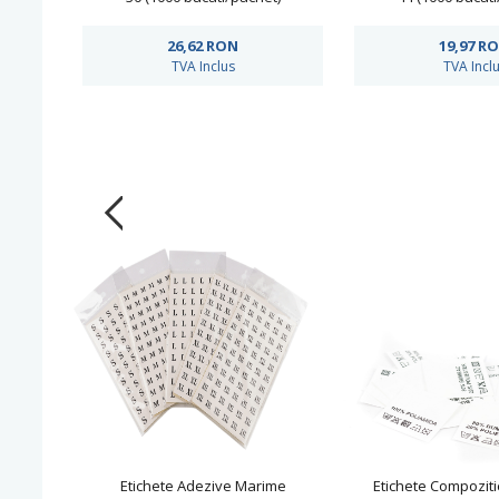
26,62
RON
19,97
R
TVA Inclus
TVA Incl
Etichete Adezive Marime
Etichete Compozit