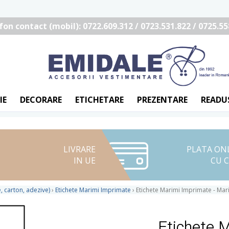
fon contact (mobil): 0722.609.312 / 0723.531.822 / 0725.55
IE
DECORARE
ETICHETARE
PREZENTARE
READU
LIVRARE
PLATA ON
IN UE
CU 
, carton, adezive)
›
Etichete Marimi Imprimate
›
Etichete Marimi Imprimate - Mar
Etichete 