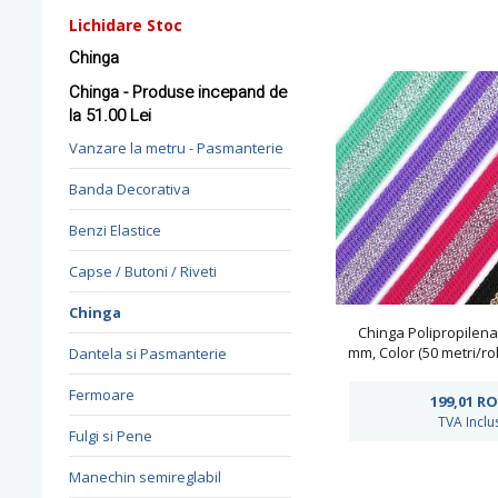
Lichidare Stoc
Chinga
Chinga - Produse incepand de
la 51.00 Lei
Vanzare la metru - Pasmanterie
Banda Decorativa
Benzi Elastice
Capse / Butoni / Riveti
Chinga
Chinga Polipropilena
mm, Color (50 metri/ro
Dantela si Pasmanterie
Fermoare
199,01
RO
TVA Inclu
Fulgi si Pene
Manechin semireglabil