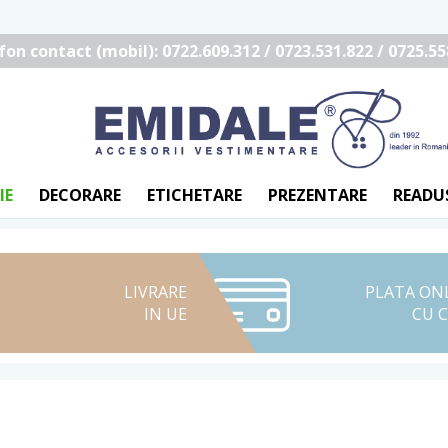
fon contact (mobil): 0722.609.312 / 0723.531.822 / 0725.55
IE
DECORARE
ETICHETARE
PREZENTARE
READU
LIVRARE
PLATA ON
IN UE
CU 