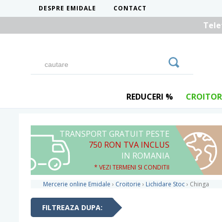
DESPRE EMIDALE
CONTACT
Tele
REDUCERI %
CROITOR
TRANSPORT GRATUIT PESTE
750 RON TVA INCLUS
IN ROMANIA
* VEZI TERMENI SI CONDITII
Mercerie online Emidale
›
Croitorie
›
Lichidare Stoc
›
Chinga
FILTREAZA DUPA: