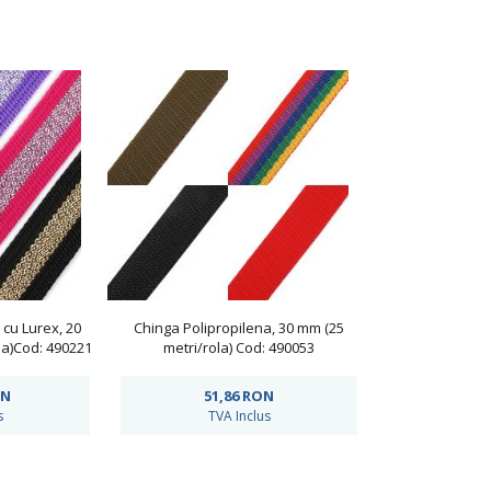
 cu Lurex, 20
Chinga Polipropilena, 30 mm (25
la)Cod: 490221
metri/rola) Cod: 490053
N
51,86
RON
s
TVA Inclus