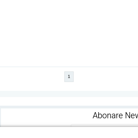
1
Abonare New