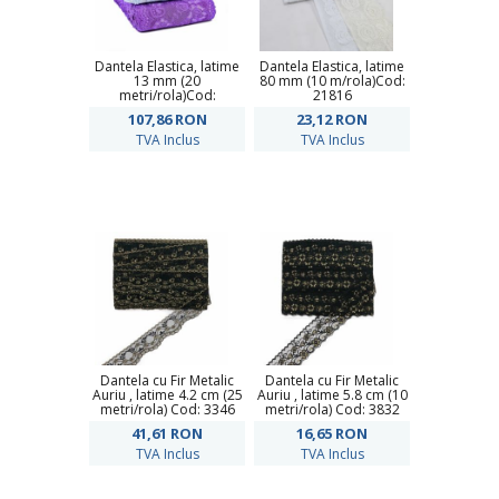
Dantela Elastica, latime
Dantela Elastica, latime
13 mm (20
80 mm (10 m/rola)Cod:
metri/rola)Cod:
21816
HAS1001
107,86
RON
23,12
RON
TVA Inclus
TVA Inclus
Dantela cu Fir Metalic
Dantela cu Fir Metalic
Auriu , latime 4.2 cm (25
Auriu , latime 5.8 cm (10
metri/rola) Cod: 3346
metri/rola) Cod: 3832
41,61
RON
16,65
RON
TVA Inclus
TVA Inclus