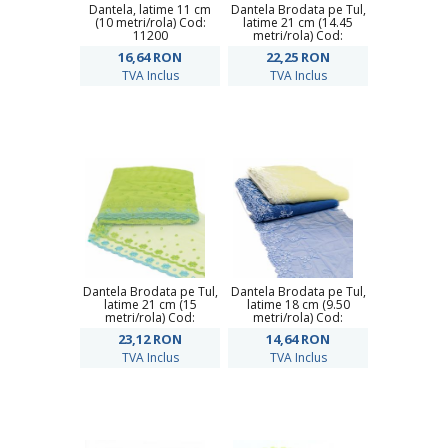
Dantela, latime 11 cm
Dantela Brodata pe Tul,
(10 metri/rola) Cod:
latime 21 cm (14.45
11200
metri/rola) Cod:
DANTELA TULL
16,64
RON
22,25
RON
TVA Inclus
TVA Inclus
Dantela Brodata pe Tul,
Dantela Brodata pe Tul,
latime 21 cm (15
latime 18 cm (9.50
metri/rola) Cod:
metri/rola) Cod:
DANTELA TULL
DANTELA TULL
23,12
RON
14,64
RON
TVA Inclus
TVA Inclus