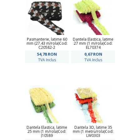
Pasmanterie, latime 60
Dantela Elastica, latime
mm (27.43 m/rola)Cod:
27 mm (1 m/rola)Cod:
C20582-2
EL70374
54,78
RON
0,67
RON
TVA Inclus
TVA Inclus
Dantela Elastica, latime
Dantela 3D, latime 35
25 mm (1 m/rola)Cod:
mm (1 metru/rola)Cod:
J10589
LW0303