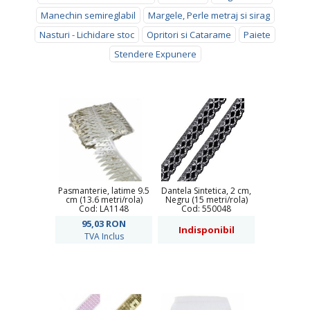
Manechin semireglabil
Margele, Perle metraj si sirag
Nasturi - Lichidare stoc
Opritori si Catarame
Paiete
Stendere Expunere
Pasmanterie, latime 9.5
Dantela Sintetica, 2 cm,
cm (13.6 metri/rola)
Negru (15 metri/rola)
Cod: LA1148
Cod: 550048
95,03
RON
Indisponibil
TVA Inclus