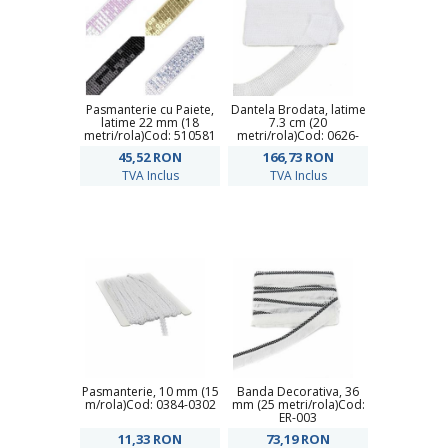
Pasmanterie cu Paiete,
Dantela Brodata, latime
latime 22 mm (18
7.3 cm (20
metri/rola)Cod: 510581
metri/rola)Cod: 0626-
DANTELA
45,52
RON
166,73
RON
TVA Inclus
TVA Inclus
Pasmanterie, 10 mm (15
Banda Decorativa, 36
m/rola)Cod: 0384-0302
mm (25 metri/rola)Cod:
ER-003
11,33
RON
73,19
RON