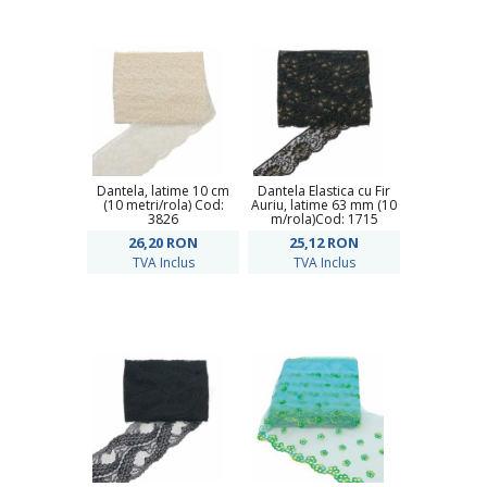
Dantela, latime 10 cm
Dantela Elastica cu Fir
(10 metri/rola) Cod:
Auriu, latime 63 mm (10
3826
m/rola)Cod: 1715
26,20
RON
25,12
RON
TVA Inclus
TVA Inclus