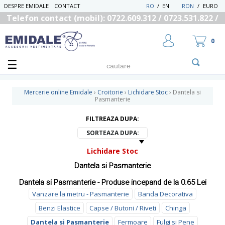
DESPRE EMIDALE
CONTACT
RO
/
EN
RON
/
EURO
Telefon contact (mobil): 0722.609.312 / 0723.531.822 /
0725.558.219
0
Mercerie online Emidale
›
Croitorie
›
Lichidare Stoc
›
Dantela si
Pasmanterie
FILTREAZA DUPA:
UTILIZATOR NOU
RECUPEREAZA PAROLA
SORTEAZA DUPA:
Lichidare Stoc
Dantela si Pasmanterie
Dantela si Pasmanterie - Produse incepand de la 0.65 Lei
Vanzare la metru - Pasmanterie
Banda Decorativa
Benzi Elastice
Capse / Butoni / Riveti
Chinga
Dantela si Pasmanterie
Fermoare
Fulgi si Pene