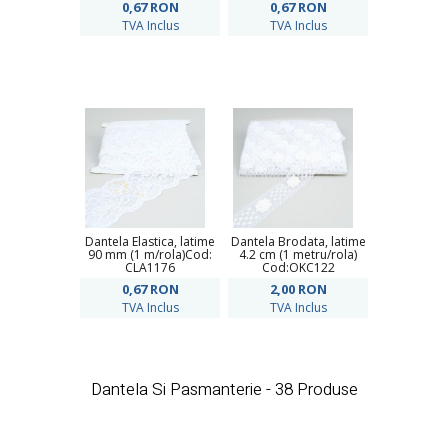
0,67
RON
0,67
RON
TVA Inclus
TVA Inclus
Dantela Elastica, latime
Dantela Brodata, latime
90 mm (1 m/rola)Cod:
4.2 cm (1 metru/rola)
CLA1176
Cod:OKC122
0,67
RON
2,00
RON
TVA Inclus
TVA Inclus
Dantela Si Pasmanterie - 38 Produse