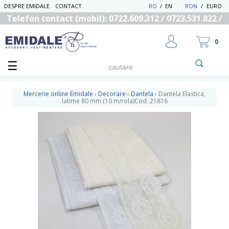
DESPRE EMIDALE
CONTACT
RO
/
EN
RON
/
EURO
Telefon contact (mobil): 0722.609.312 / 0723.531.822 /
0725.558.219
0
Mercerie online Emidale
›
Decorare
›
Dantela
›
Dantela Elastica,
latime 80 mm (10 m/rola)Cod: 21816
UTILIZATOR NOU
RECUPEREAZA PAROLA