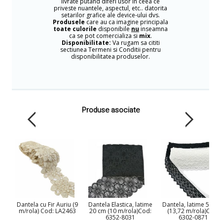
livrate putand diferi usor in ceea ce
priveste nuantele, aspectul, etc.. datorita
setarilor grafice ale device-ului dvs.
Produsele
care au ca imagine principala
toate culorile
disponibile
nu
inseamna
ca se pot comercializa si
mix
.
Disponibilitate:
Va rugam sa cititi
sectiunea Termeni si Conditii pentru
disponibilitatea produselor.
Produse asociate
Dantela cu Fir Auriu (9
Dantela Elastica, latime
Dantela, latime 50 
m/rola) Cod: LA2463
20 cm (10 m/rola)Cod:
(13,72 m/rola)Cod:
6352-8031
6302-0871