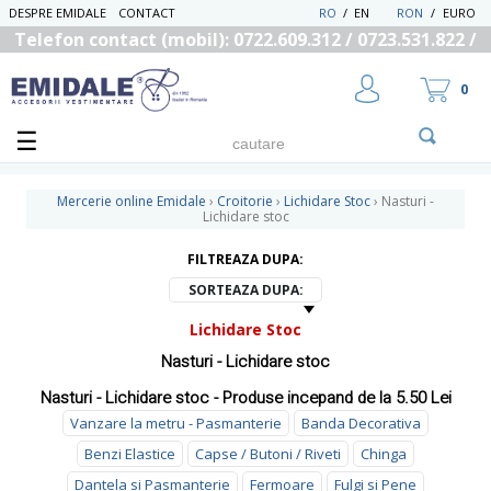
DESPRE EMIDALE
CONTACT
RO
/
EN
RON
/
EURO
Telefon contact (mobil): 0722.609.312 / 0723.531.822 /
0725.558.219
0
Mercerie online Emidale
›
Croitorie
›
Lichidare Stoc
›
Nasturi -
Lichidare stoc
FILTREAZA DUPA:
UTILIZATOR NOU
RECUPEREAZA PAROLA
SORTEAZA DUPA:
Lichidare Stoc
Nasturi - Lichidare stoc
Nasturi - Lichidare stoc - Produse incepand de la 5.50 Lei
Vanzare la metru - Pasmanterie
Banda Decorativa
Benzi Elastice
Capse / Butoni / Riveti
Chinga
Dantela si Pasmanterie
Fermoare
Fulgi si Pene