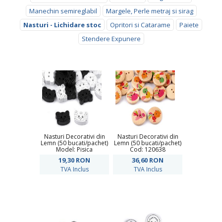
Manechin semireglabil
Margele, Perle metraj si sirag
Nasturi - Lichidare stoc
Opritori si Catarame
Paiete
Stendere Expunere
Nasturi Decorativi din
Nasturi Decorativi din
Lemn (50 bucati/pachet)
Lemn (50 bucati/pachet)
Model: Pisica
Cod: 120638
19,30
RON
36,60
RON
TVA Inclus
TVA Inclus