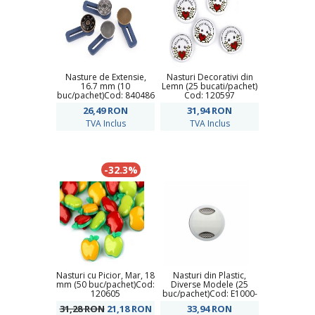
Nasture de Extensie,
Nasturi Decorativi din
16.7 mm (10
Lemn (25 bucati/pachet)
buc/pachet)Cod: 840486
Cod: 120597
26,49
RON
31,94
RON
TVA Inclus
TVA Inclus
-32.3%
Nasturi cu Picior, Mar, 18
Nasturi din Plastic,
mm (50 buc/pachet)Cod:
Diverse Modele (25
120605
buc/pachet)Cod: E1000-
11
31,28 RON
21,18
RON
33,94
RON