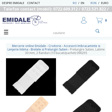
DESPRE EMIDALE
CONTACT
RO
/
EN
RON
/
EURO
Telefon contact (mobil): 0722.609.312 / 0723.531.822 /
0725.558.219
0
Mercerie online Emidale
›
Croitorie
›
Accesorii Imbracaminte si
Lenjerie Intima
›
Bretele si Prelungiri Sutien
›
Prelungire Sutien, Latime
30 mm, 2 Randuri (10 bucati/pachet) 090255
UTILIZATOR NOU
RECUPEREAZA PAROLA