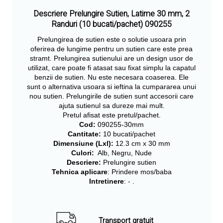
Descriere Prelungire Sutien, Latime 30 mm, 2
Randuri (10 bucati/pachet) 090255
Prelungirea de sutien este o solutie usoara prin
oferirea de lungime pentru un sutien care este prea
stramt. Prelungirea sutienului are un design usor de
utilizat, care poate fi atasat sau fixat simplu la capatul
benzii de sutien. Nu este necesara coaserea. Ele
sunt o alternativa usoara si ieftina la cumpararea unui
nou sutien. Prelungirile de sutien sunt accesorii care
ajuta sutienul sa dureze mai mult.
Pretul afisat este pretul/pachet.
Cod:
090255-30mm
Cantitate:
10 bucati/pachet
Dimensiune (Lxl):
12.3 cm x 30 mm
Culori:
Alb, Negru, Nude
Descriere:
Prelungire sutien
Tehnica aplicare
: Prindere mos/baba
Intretinere
: - .
Transport gratuit