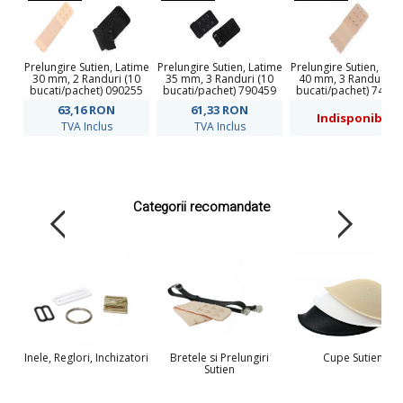
Prelungire Sutien, Latime
Prelungire Sutien, Latime
Prelungire Sutien, Lat
30 mm, 2 Randuri (10
35 mm, 3 Randuri (10
40 mm, 3 Randuri (1
bucati/pachet) 090255
bucati/pachet) 790459
bucati/pachet) 7407
63,16
RON
61,33
RON
Indisponibil
TVA Inclus
TVA Inclus
Categorii recomandate
Inele, Reglori, Inchizatori
Bretele si Prelungiri
Cupe Sutien
Sutien