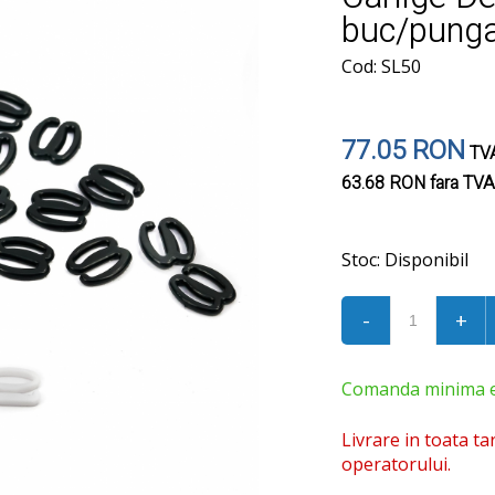
buc/pung
Cod: SL50
77.05 RON
TVA
63.68 RON
fara TVA
Stoc:
Disponibil
-
+
Comanda minima est
Livrare in toata ta
operatorului.