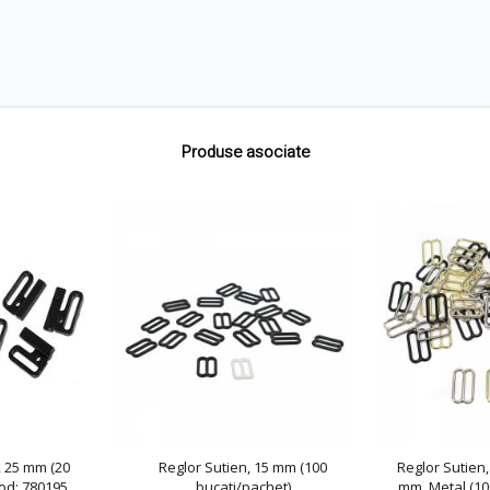
Produse asociate
, 25 mm (20
Reglor Sutien, 15 mm (100
Reglor Sutien,
od: 780195
bucati/pachet)
mm, Metal (10