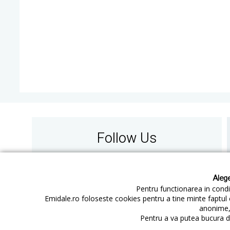
Follow Us
Alege
Pentru functionarea in condit
Emidale.ro foloseste cookies pentru a tine minte faptul 
anonime, 
Contact
Cum cumperi
Pentru a va putea bucura de
Cum platesc