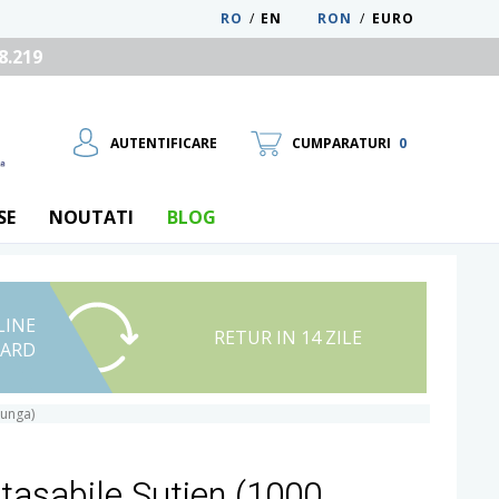
RO
/
EN
RON
/
EURO
8.219
AUTENTIFICARE
CUMPARATURI
0
SE
NOUTATI
BLOG
LINE
UTILIZATOR NOU
RETUR IN 14 ZILE
CARD
RECUPEREAZA PAROLA
punga)
tasabile Sutien (1000