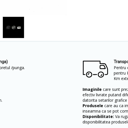
nga)
Transpo
 pretul /punga.
Pentru 
pentru 
Km exter
Imaginile
care sunt prez
efectiv livrate putand dif
n.
datorita setarilor grafice
Produsele
care au ca i
inseamna ca se pot come
Disponibilitate:
Va ruga
disponibilitatea produsel