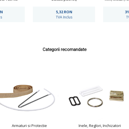
ON
5,32
RON
31
us
TVA Inclus
T
Categorii recomandate
Armaturi si Protectie
Inele, Reglori, Inchizatori