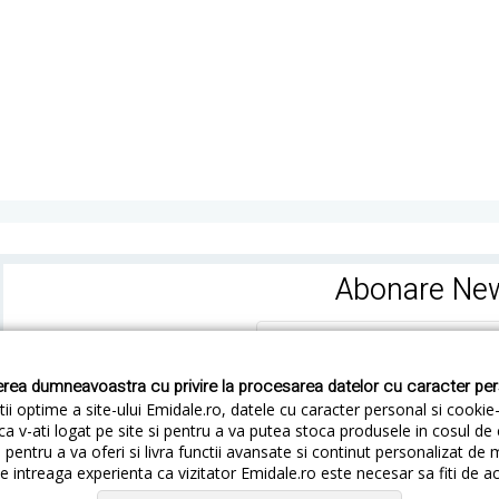
Abonare New
rea dumneavoastra cu privire la procesarea datelor cu caracter pe
ii optime a site-ului Emidale.ro, datele cu caracter personal si cookie
ca v-ati logat pe site si pentru a va putea stoca produsele in cosul d
pentru a va oferi si livra functii avansate si continut personalizat de 
 intreaga experienta ca vizitator Emidale.ro este necesar sa fiti de a
Cum livram
Cum returnezi
Termeni si Conditii
Conf