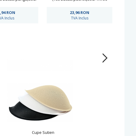
MA15
,94
RON
23,96
RON
VA Inclus
TVA Inclus
Cupe Sutien