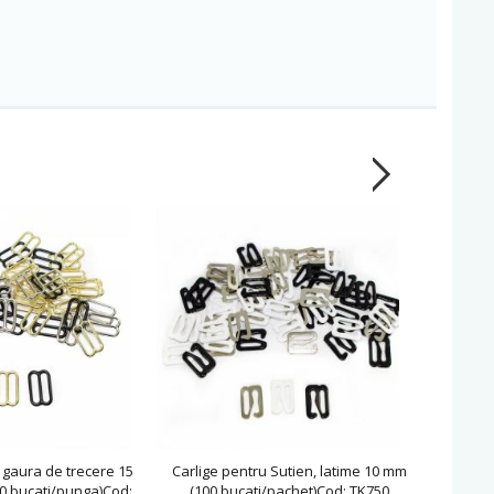
 gaura de trecere 15
Carlige pentru Sutien, latime 10 mm
Inchi
0 bucati/punga)Cod:
(100 bucati/pachet)Cod: TK750