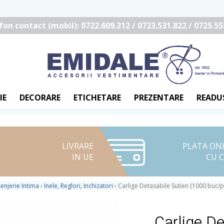
fon contact (mobil): 0722.609.312 / 0723.531.822 / 0725.55
IE
DECORARE
ETICHETARE
PREZENTARE
READU
LIVRARE
PLATA ON
IN UE
CU 
enjerie Intima
›
Inele, Reglori, Inchizatori
›
Carlige Detasabile Sutien (1000 buc/
Carlige De