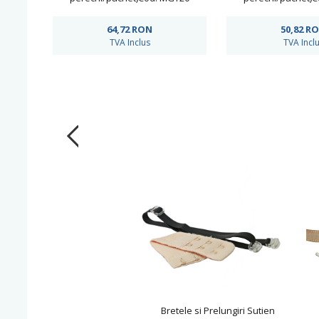
64,72
RON
50,82
R
TVA Inclus
TVA Incl
Bretele si Prelungiri Sutien