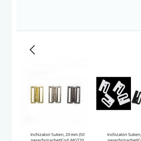
Inchizatori Sutien, 20 mm (50
Inchizatori Sutien
perechi/pachet)Cod: MGT20
perechi/pachet)C