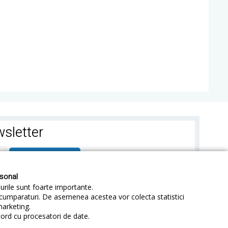
sletter
ABONEAZA-TE
rsonal
-urile sunt foarte importante.
e cumparaturi. De asemenea acestea vor colecta statistici
marketing.
cord cu procesatori de date.
identialitate
Sitemap
Blog
ANPC