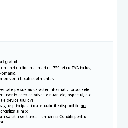
rt gratuit
comenzi on-line mai mari de 750 lei cu TVA inclus,
Romania.
iori vor fi taxati suplimentar.
entate pe site au caracter informativ, produsele
eri usor in ceea ce priveste nuantele, aspectul, etc..
 ale device-ului dvs.
magine principala
toate culorile
disponibile
nu
rcializa si
mix
.
m sa cititi sectiunea Termeni si Conditii pentru
or.