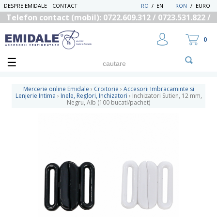
DESPRE EMIDALE
CONTACT
RO
/
EN
RON
/
EURO
Telefon contact (mobil): 0722.609.312 / 0723.531.822 /
0725.558.219
0
Mercerie online Emidale
›
Croitorie
›
Accesorii Imbracaminte si
Lenjerie Intima
›
Inele, Reglori, Inchizatori
›
Inchizatori Sutien, 12 mm,
Negru, Alb (100 bucati/pachet)
UTILIZATOR NOU
RECUPEREAZA PAROLA