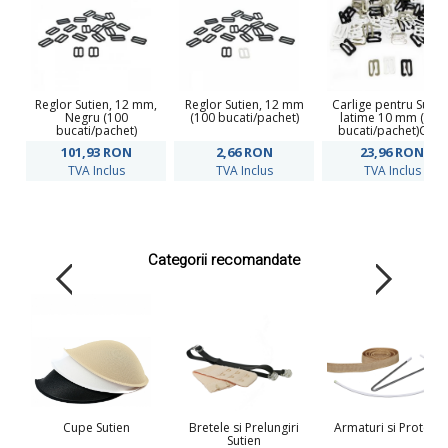
Reglor Sutien, 12 mm,
Reglor Sutien, 12 mm
Carlige pentru Sutien
Negru (100
(100 bucati/pachet)
latime 10 mm (100
bucati/pachet)
bucati/pachet)Cod:
TK750
101,93
RON
2,66
RON
23,96
RON
TVA Inclus
TVA Inclus
TVA Inclus
Categorii recomandate
Cupe Sutien
Bretele si Prelungiri
Armaturi si Protecti
Sutien