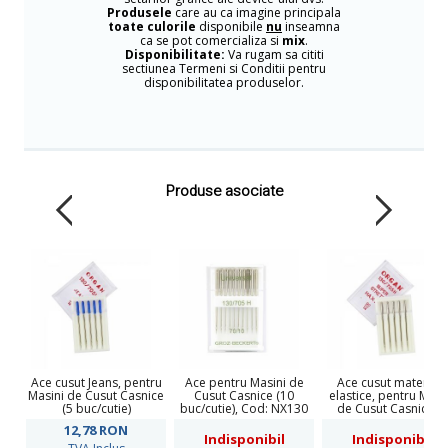
Produsele
care au ca imagine principala
toate culorile
disponibile
nu
inseamna
ca se pot comercializa si
mix
.
Disponibilitate:
Va rugam sa cititi
sectiunea Termeni si Conditii pentru
disponibilitatea produselor.
Produse asociate
Ace cusut Jeans, pentru
Ace pentru Masini de
Ace cusut materiale
Masini de Cusut Casnice
Cusut Casnice (10
elastice, pentru Masi
(5 buc/cutie)
buc/cutie), Cod: NX130
de Cusut Casnice (5
buc/cutie)
12,78
RON
Indisponibil
Indisponibil