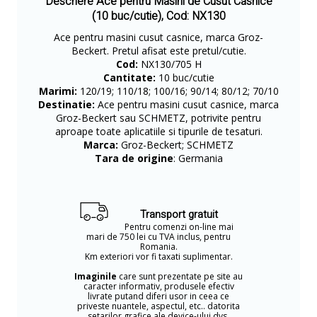
Descriere Ace pentru Masini de Cusut Casnice
(10 buc/cutie), Cod: NX130
Ace pentru masini cusut casnice, marca Groz-
Beckert. Pretul afisat este pretul/cutie.
Cod:
NX130/705 H
Cantitate:
10 buc/cutie
Marimi:
120/19; 110/18; 100/16; 90/14; 80/12; 70/10
Destinatie:
Ace pentru masini cusut casnice, marca
Groz-Beckert sau SCHMETZ, potrivite pentru
aproape toate aplicatiile si tipurile de tesaturi.
Marca:
Groz-Beckert; SCHMETZ
Tara de origine
: Germania
Transport gratuit
Pentru comenzi on-line mai
mari de 750 lei cu TVA inclus, pentru
Romania.
Km exteriori vor fi taxati suplimentar.
Imaginile
care sunt prezentate pe site au
caracter informativ, produsele efectiv
livrate putand diferi usor in ceea ce
priveste nuantele, aspectul, etc.. datorita
setarilor grafice ale device-ului dvs.