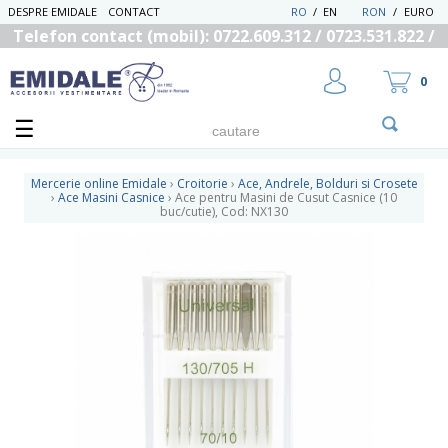
DESPRE EMIDALE
CONTACT
RO
/
EN
RON
/
EURO
Telefon contact (mobil): 0722.609.312 / 0723.531.822 /
0725.558.219
0
Mercerie online Emidale
›
Croitorie
›
Ace, Andrele, Bolduri si Crosete
›
Ace Masini Casnice
›
Ace pentru Masini de Cusut Casnice (10
buc/cutie), Cod: NX130
UTILIZATOR NOU
RECUPEREAZA PAROLA