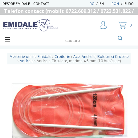
DESPRE EMIDALE
CONTACT
RO
/
EN
RON
/
EURO
Telefon contact (mobil): 0722.609.312 / 0723.531.822 /
0725.558.219
0
Mercerie online Emidale
›
Croitorie
›
Ace, Andrele, Bolduri si Crosete
›
Andrele
›
Andrele Circulare, marime 4.5 mm (10 buc/cutie)
UTILIZATOR NOU
RECUPEREAZA PAROLA