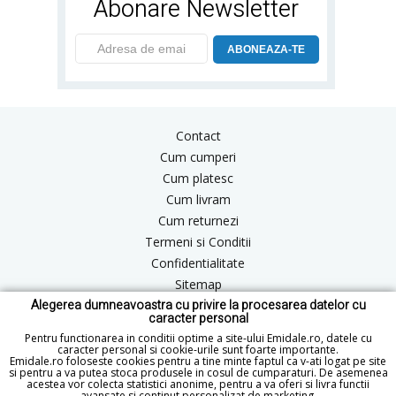
Abonare Newsletter
ABONEAZA-TE
Contact
Cum cumperi
Cum platesc
Cum livram
Cum returnezi
Termeni si Conditii
Confidentialitate
Sitemap
Alegerea dumneavoastra cu privire la procesarea datelor cu
Blog
caracter personal
ANPC
Pentru functionarea in conditii optime a site-ului Emidale.ro, datele cu
caracter personal si cookie-urile sunt foarte importante.
Emidale.ro foloseste cookies pentru a tine minte faptul ca v-ati logat pe site
si pentru a va putea stoca produsele in cosul de cumparaturi. De asemenea
acestea vor colecta statistici anonime, pentru a va oferi si livra functii
office@emidale.ro
avansate si continut personalizat de marketing.