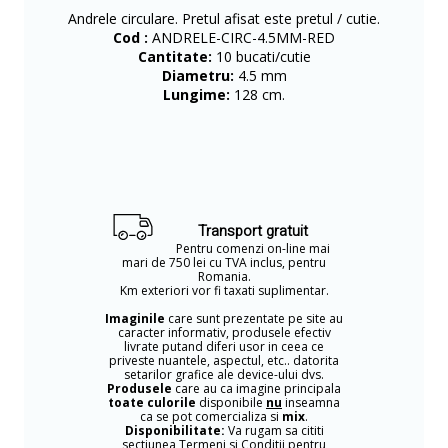
Andrele circulare. Pretul afisat este pretul / cutie.
Cod :
ANDRELE-CIRC-4.5MM-RED
Cantitate:
10 bucati/cutie
Diametru:
4.5 mm
Lungime:
128 cm.
Transport gratuit
Pentru comenzi on-line mai
mari de 750 lei cu TVA inclus, pentru
Romania.
Km exteriori vor fi taxati suplimentar.
Imaginile
care sunt prezentate pe site au
caracter informativ, produsele efectiv
livrate putand diferi usor in ceea ce
priveste nuantele, aspectul, etc.. datorita
setarilor grafice ale device-ului dvs.
Produsele
care au ca imagine principala
toate culorile
disponibile
nu
inseamna
ca se pot comercializa si
mix
.
Disponibilitate:
Va rugam sa cititi
sectiunea Termeni si Conditii pentru