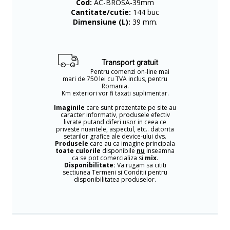
Cod:
AC-BROSA-39mm
Cantitate/cutie:
144 buc
Dimensiune (L):
39 mm.
Transport gratuit
Pentru comenzi on-line mai
mari de 750 lei cu TVA inclus, pentru
Romania.
Km exteriori vor fi taxati suplimentar.
Imaginile
care sunt prezentate pe site au
caracter informativ, produsele efectiv
livrate putand diferi usor in ceea ce
priveste nuantele, aspectul, etc.. datorita
setarilor grafice ale device-ului dvs.
Produsele
care au ca imagine principala
toate culorile
disponibile
nu
inseamna
ca se pot comercializa si
mix
.
Disponibilitate:
Va rugam sa cititi
sectiunea Termeni si Conditii pentru
disponibilitatea produselor.