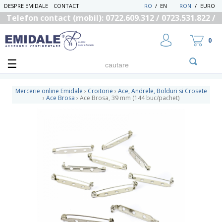
DESPRE EMIDALE
CONTACT
RO
/
EN
RON
/
EURO
Telefon contact (mobil): 0722.609.312 / 0723.531.822 /
0725.558.219
0
Mercerie online Emidale
›
Croitorie
›
Ace, Andrele, Bolduri si Crosete
›
Ace Brosa
›
Ace Brosa, 39 mm (144 buc/pachet)
UTILIZATOR NOU
RECUPEREAZA PAROLA