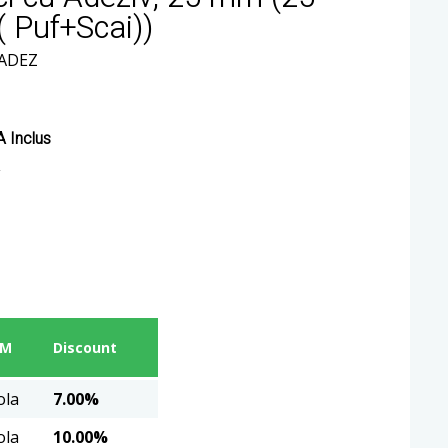
( Puf+Scai))
-ADEZ
 Inclus
UM
Discount
ola
7.00%
ola
10.00%