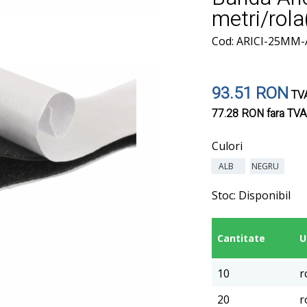
metri/rola
Cod: ARICI-25MM
93.51 RON
TVA
77.28 RON
fara TVA
Culori
ALB
NEGRU
Stoc:
Disponibil
Cantitate
10
r
20
r