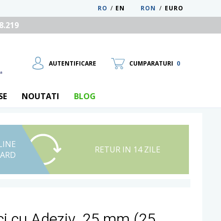
RO
/
EN
RON
/
EURO
8.219
AUTENTIFICARE
CUMPARATURI
0
SE
NOUTATI
BLOG
LINE
UTILIZATOR NOU
RETUR IN 14 ZILE
CARD
RECUPEREAZA PAROLA
ci cu Adeziv, 25 mm (25