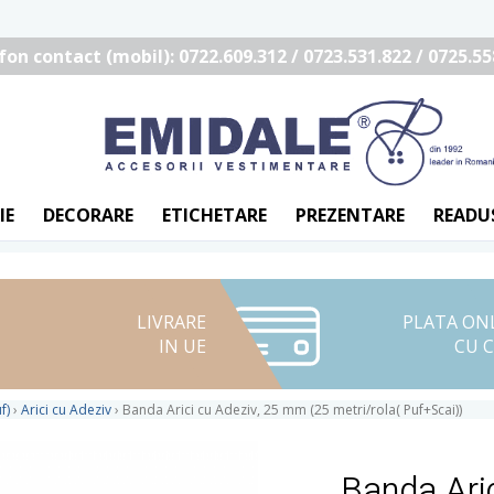
fon contact (mobil): 0722.609.312 / 0723.531.822 / 0725.55
IE
DECORARE
ETICHETARE
PREZENTARE
READU
LIVRARE
PLATA ON
IN UE
CU 
f)
›
Arici cu Adeziv
›
Banda Arici cu Adeziv, 25 mm (25 metri/rola( Puf+Scai))
Banda Ari