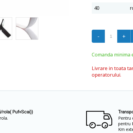
40
r
-
+
Comanda minima est
Livrare in toata ta
operatorului.
/rola( Puf+Scai))
Transpo
rola.
Pentru 
pentru 
Km exter