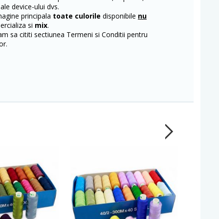
 ale device-ului dvs.
magine principala
toate culorile
disponibile
nu
rcializa si
mix
.
m sa cititi sectiunea Termeni si Conditii pentru
or.