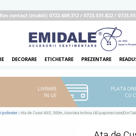
fon contact (mobil): 0722.609.312 / 0723.531.822 / 0725.55
IE
DECORARE
ETICHETARE
PREZENTARE
READU
LIVRARE
PLATA ON
IN UE
CU 
i poliester
›
Ata de Cusut 40/2, 300m, Asortata Inchisa (40 papiote/cutie)DorTak
Ata de Cu