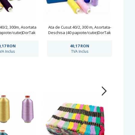
40/2, 300m, Asortata
Ata de Cusut 40/2, 300 m, Asortata-
papiote/cutie)DorTak
Deschisa (40 papiote/cutie)DorTak
0,17
RON
40,17
RON
VA Inclus
TVA Inclus