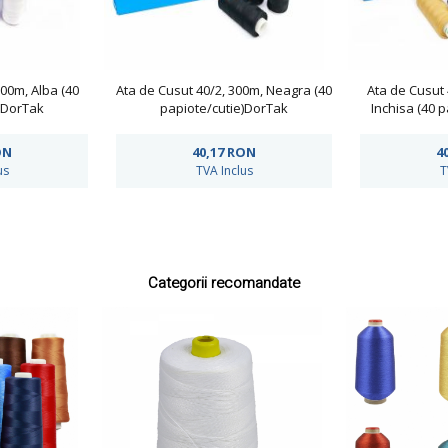
300m, Alba (40
Ata de Cusut 40/2, 300m, Neagra (40
Ata de Cusut 
)DorTak
papiote/cutie)DorTak
Inchisa (40 
ON
40,17
RON
4
us
TVA Inclus
T
Categorii recomandate