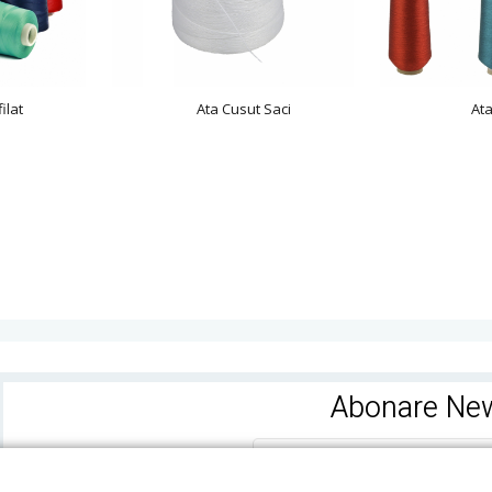
ilat
Ata Cusut Saci
Ata
Abonare New