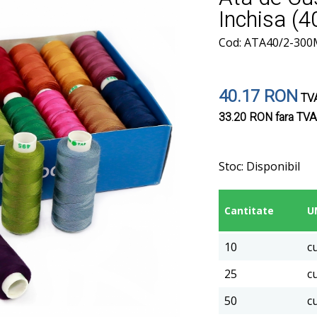
Inchisa (4
Cod: ATA40/2-30
40.17 RON
TVA
33.20 RON
fara TVA
Stoc:
Disponibil
Cantitate
U
10
c
25
c
50
c