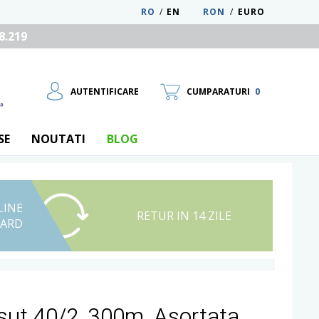
RO
/
EN
RON
/
EURO
8.219
AUTENTIFICARE
CUMPARATURI
0
SE
NOUTATI
BLOG
LINE
UTILIZATOR NOU
RETUR IN 14 ZILE
CARD
RECUPEREAZA PAROLA
sut 40/2, 300m, Asortata