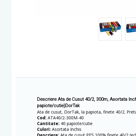
Descriere Ata de Cusut 40/2, 300m, Asortata Inc
papiote/cutie)DorTak
Ata de cusut, DorTak, la papiota, finete 40/2. Pretul
Cod:
ATA40/2-300M-40
Cantitate:
40 papiote/cutie
Culori:
Asortata Inchis
Descriere:
Ata de cusut PES 100% finete 40/2 (ec