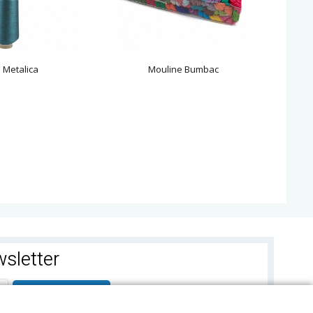
 Metalica
Mouline Bumbac
A
sletter
ABONEAZA-TE