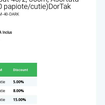
0 papiote/cutie)DorTak
0M-40-DARK
 Inclus
M
Discount
utie
5.00%
utie
8.00%
utie
15.00%