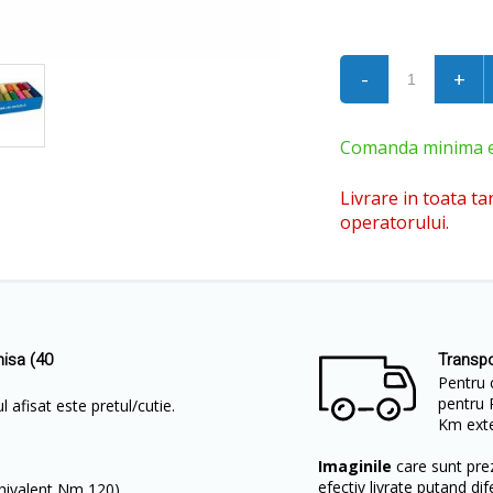
-
+
Comanda minima est
Livrare in toata ta
operatorului.
hisa (40
Transpo
Pentru 
pentru 
 afisat este pretul/cutie.
Km exter
Imaginile
care sunt prez
efectiv livrate putand dif
hivalent Nm 120).