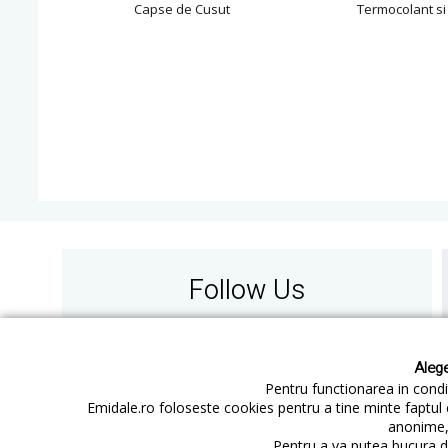
Capse de Cusut
Termocolant si
Follow Us
Alege
Pentru functionarea in condit
Emidale.ro foloseste cookies pentru a tine minte faptul 
anonime, 
Contact
Cum cumperi
Pentru a va putea bucura de
Cum platesc