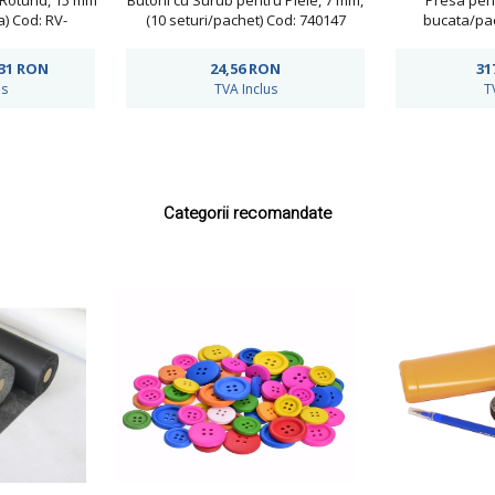
 Rotund, 15 mm
Butoni cu Surub pentru Piele, 7 mm,
Presa pent
) Cod: RV-
(10 seturi/pachet) Cod: 740147
bucata/pac
15MM
,31
RON
24,56
RON
31
us
TVA Inclus
T
Categorii recomandate