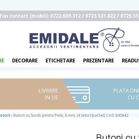
fon contact (mobil): 0722.609.312 / 0723.531.822 / 0725.55
IE
DECORARE
ETICHETARE
PREZENTARE
READU
LIVRARE
PLATA ON
IN UE
CU 
esorii
›
Butoni cu Surub pentru Piele, 8 mm, (4 seturi/pachet) Cod: 840842
Butoni cu 