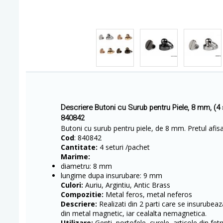
Descriere Butoni cu Surub pentru Piele, 8 mm, (4 
840842
Butoni cu surub pentru piele, de 8 mm. Pretul afisa
Cod
: 840842
Cantitate:
4 seturi /pachet
Marime:
diametru: 8 mm
lungime dupa insurubare: 9 mm
Culori:
Auriu, Argintiu, Antic Brass
Compozitie:
Metal feros, metal neferos
Descriere:
Realizati din 2 parti care se insurubeaz
din metal magnetic, iar cealalta nemagnetica.
Utilizare:
Genti, portofele, curele, articole din fetr