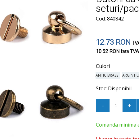
seturi/pa
Cod: 840842
12.73 RON
TVA
10.52 RON
fara TVA
Culori
ANTIC BRASS
ARGINTI
Stoc:
Disponibil
-
+
Comanda minima est