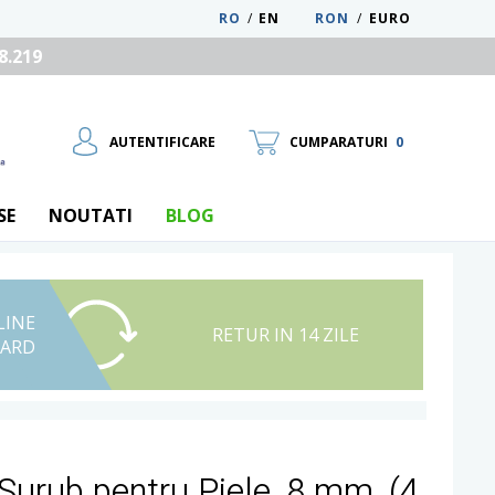
RO
/
EN
RON
/
EURO
8.219
AUTENTIFICARE
CUMPARATURI
0
SE
NOUTATI
BLOG
LINE
UTILIZATOR NOU
RETUR IN 14 ZILE
CARD
RECUPEREAZA PAROLA
Surub pentru Piele, 8 mm, (4