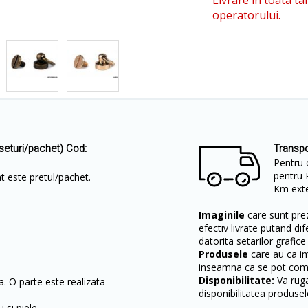
Livrare in toata ta
operatorului.
seturi/pachet) Cod:
Transpo
Pentru 
pentru 
t este pretul/pachet.
Km exter
Imaginile
care sunt prez
efectiv livrate putand dif
datorita setarilor grafice
Produsele
care au ca i
inseamna ca se pot come
Disponibilitate:
Va ruga
a. O parte este realizata
disponibilitatea produsel
u si piele