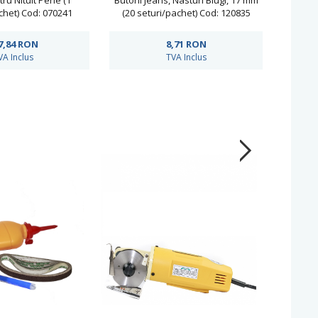
ru Nituit Perle (1
Butoni Jeans, Nasturi Blugi, 17 mm
Bu
het) Cod: 070241
(20 seturi/pachet) Cod: 120835
set
7,84
RON
8,71
RON
VA Inclus
TVA Inclus