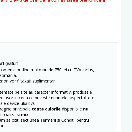
ra in 24-48 de ore, de la confirmarea telefonica a
rt gratuit
comenzi on-line mai mari de 750 lei cu TVA inclus,
Romania.
iori vor fi taxati suplimentar.
entate pe site au caracter informativ, produsele
eri usor in ceea ce priveste nuantele, aspectul, etc..
 ale device-ului dvs.
magine principala
toate culorile
disponibile
nu
rcializa si
mix
.
m sa cititi sectiunea Termeni si Conditii pentru
or.