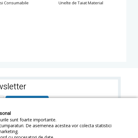
 si Consumabile
Unelte de Taiat Material
Banda
sletter
ABONEAZA-TE
rsonal
-urile sunt foarte importante.
e cumparaturi. De asemenea acestea vor colecta statistici
marketing.
cord cu procesatori de date.
identialitate
Sitemap
Blog
ANPC