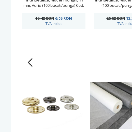
Tinte Metalice, Model Triunghi, 11
Tinte Metalice, Model
mm, Auriu (100 bucati/punga) Cod:
(100 bucati/punga
KS-PS11
ORNAMENT-
15,42 RON
6,05
RON
26,62 RON
13
TVA Inclus
TVA Incl