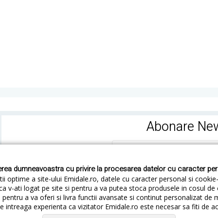
Abonare New
rea dumneavoastra cu privire la procesarea datelor cu caracter pe
ii optime a site-ului Emidale.ro, datele cu caracter personal si cookie
ca v-ati logat pe site si pentru a va putea stoca produsele in cosul d
pentru a va oferi si livra functii avansate si continut personalizat de 
 intreaga experienta ca vizitator Emidale.ro este necesar sa fiti de a
Cum livram
Cum returnezi
Termeni si Conditii
Conf