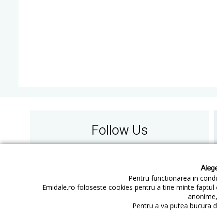
Follow Us
Alege
Pentru functionarea in condit
Emidale.ro foloseste cookies pentru a tine minte faptul 
anonime, 
Contact
Cum cumperi
Pentru a va putea bucura de
Cum platesc