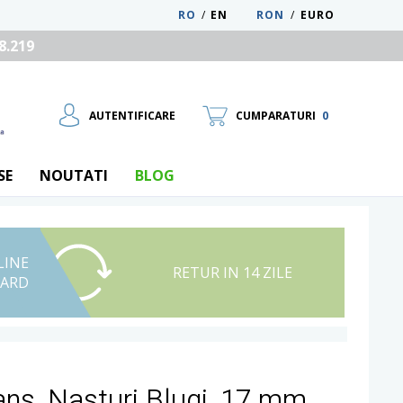
RO
/
EN
RON
/
EURO
8.219
AUTENTIFICARE
CUMPARATURI
0
SE
NOUTATI
BLOG
LINE
UTILIZATOR NOU
RETUR IN 14 ZILE
CARD
RECUPEREAZA PAROLA
ans, Nasturi Blugi, 17 mm