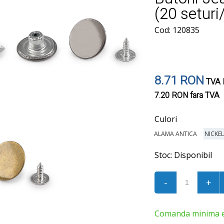
(20 setur
Cod: 120835
8.71 RON
TVA I
7.20 RON
fara TVA
Culori
ALAMA ANTICA
NICKE
Stoc:
Disponibil
-
+
Comanda minima est