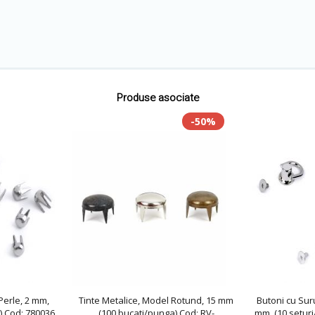
Produse asociate
-50%
 Perle, 2 mm,
Tinte Metalice, Model Rotund, 15 mm
Butoni cu Sur
) Cod: 780036
(100 bucati/punga) Cod: RV-
mm, (10 seturi