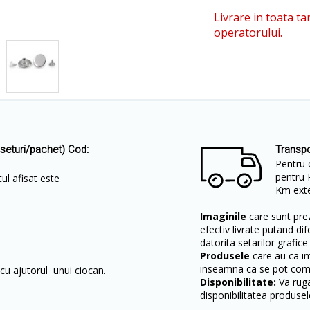
Livrare in toata ta
operatorului.
 seturi/pachet) Cod:
Transpo
Pentru 
pentru 
ul afisat este
Km exter
Imaginile
care sunt prez
efectiv livrate putand dif
datorita setarilor grafice
Produsele
care au ca i
inseamna ca se pot come
 cu ajutorul unui ciocan.
Disponibilitate:
Va ruga
disponibilitatea produsel