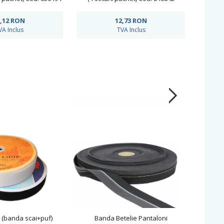
,12
RON
12,73
RON
VA Inclus
TVA Inclus
 (banda scai+puf)
Banda Betelie Pantaloni