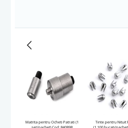
Matrita pentru Ocheti Patrati (1
Tinte pentru Nituit
set/pachet) Cod: 840898
(1.100 bucati/pachet