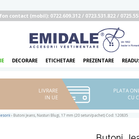
fon contact (mobil): 0722.609.312 / 0723.531.822 / 0725.55
IE
DECORARE
ETICHETARE
PREZENTARE
READU
LIVRARE
PLATA ON
IN UE
CU 
esorii
›
Butoni Jeans, Nasturi Blugi, 17 mm (20 seturi/pachet) Cod: 120835
Butoni Je