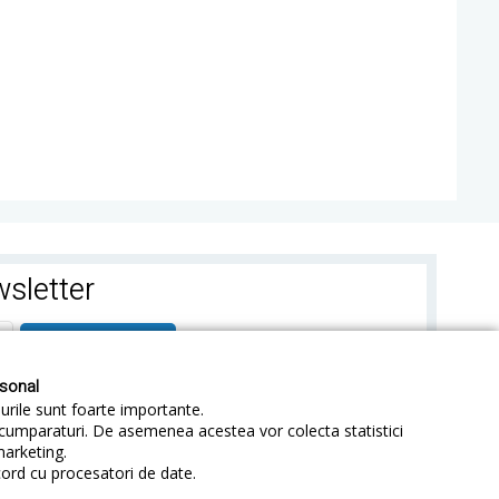
sletter
ABONEAZA-TE
rsonal
-urile sunt foarte importante.
e cumparaturi. De asemenea acestea vor colecta statistici
marketing.
cord cu procesatori de date.
identialitate
Sitemap
Blog
ANPC