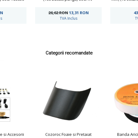
ORNAMENT-15MM
ON
26,62 RON
13,31
RON
43
us
TVA Inclus
T
Categorii recomandate
e si Accesorii
Cozoroc Foaie si Pretaiat
Banda Arici