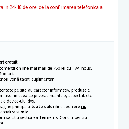
ra in 24-48 de ore, de la confirmarea telefonica a
rt gratuit
comenzi on-line mai mari de 750 lei cu TVA inclus,
Romania.
iori vor fi taxati suplimentar.
entate pe site au caracter informativ, produsele
eri usor in ceea ce priveste nuantele, aspectul, etc..
 ale device-ului dvs.
magine principala
toate culorile
disponibile
nu
rcializa si
mix
.
m sa cititi sectiunea Termeni si Conditii pentru
or.