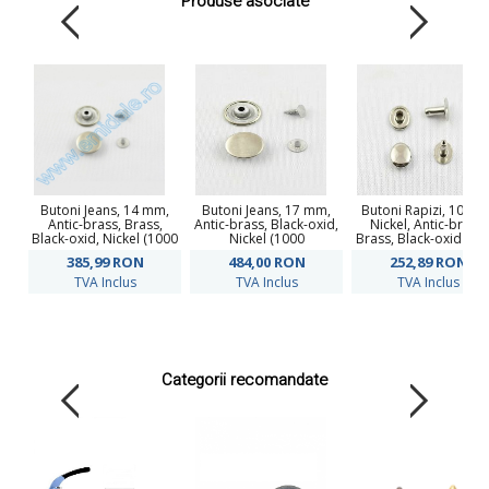
Produse asociate
Butoni Jeans, 14 mm,
Butoni Jeans, 17 mm,
Butoni Rapizi, 10 mm
Antic-brass, Brass,
Antic-brass, Black-oxid,
Nickel, Antic-brass,
Black-oxid, Nickel (1000
Nickel (1000
Brass, Black-oxid (10
seturi/pachet)
seturi/pachet)
seturi/pachet)
385,99
RON
484,00
RON
252,89
RON
TVA Inclus
TVA Inclus
TVA Inclus
Categorii recomandate