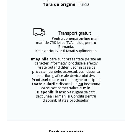
Tara de origine:
Turcia
Transport gratuit
Pentru comenzi on-line mai
mari de 750 lei cu TVA inclus, pentru
Romania.
Km exteriori vor fi taxati suplimentar.
Imaginile
care sunt prezentate pe site au
caracter informativ, produsele efectiv
livrate putand diferi usor in ceea ce
priveste nuantele, aspectul, etc.. datorita
setarilor grafice ale device-ului dvs.
Produsele
care au ca imagine principala
toate culorile
disponibile
nu
inseamna
ca se pot comercializa si
mix
.
Disponibilitate:
Va rugam sa cititi
sectiunea Termeni si Conditii pentru
disponibilitatea produselor.