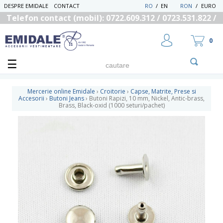
DESPRE EMIDALE
CONTACT
RO
/
EN
RON
/
EURO
Telefon contact (mobil): 0722.609.312 / 0723.531.822 /
0725.558.219
0
Mercerie online Emidale
›
Croitorie
›
Capse, Matrite, Prese si
Accesorii
›
Butoni Jeans
›
Butoni Rapizi, 10 mm, Nickel, Antic-brass,
Brass, Black-oxid (1000 seturi/pachet)
UTILIZATOR NOU
RECUPEREAZA PAROLA