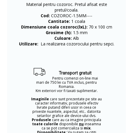
Material pentru cozoroc. Pretul afisat este
pretul/coala.
Cod:
COZOROC-1.5MM----
Cantitate:
1 coala
Dimensiune coala cozoroc(lxL):
70 x 100 cm
Grosime (h):
1.5 mm
Culoare:
Alb
Utilizare:
La realizarea cozorocului pentru sepci.
Transport gratuit
Pentru comenzi on-line mai
mari de 750 lei cu TVA inclus, pentru
Romania.
Km exteriori vor fi taxati suplimentar.
Imaginile
care sunt prezentate pe site au
caracter informativ, produsele efectiv
livrate putand diferi usor in ceea ce
priveste nuantele, aspectul, etc.. datorita
setarilor grafice ale device-ului dvs.
Produsele
care au ca imagine principala
toate culorile
disponibile
nu
inseamna
ca se pot comercializa si
mix
.
Disponibilitate:
Va rugam sa cititi