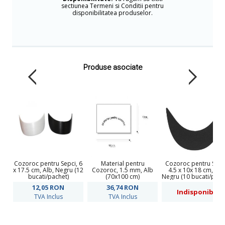
sectiunea Termeni si Conditii pentru
disponibilitatea produselor.
Produse asociate
Cozoroc pentru Sepci, 6
Material pentru
Cozoroc pentru Sepc
x 17.5 cm, Alb, Negru (12
Cozoroc, 1.5 mm, Alb
4.5 x 10x 18 cm, Alb
bucati/pachet)
(70x100 cm)
Negru (10 bucati/pach
Cod: 880020
12,05
RON
36,74
RON
Indisponibil
TVA Inclus
TVA Inclus