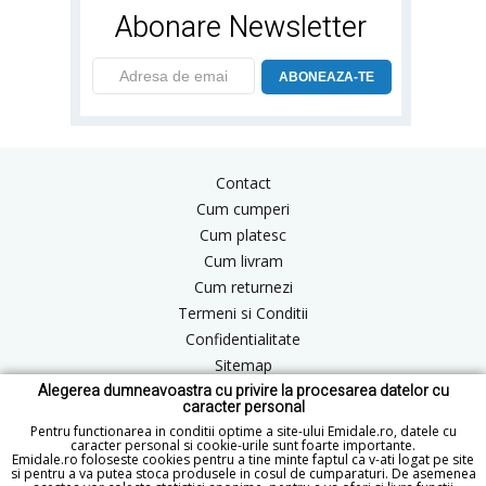
Abonare Newsletter
ABONEAZA-TE
Contact
Cum cumperi
Cum platesc
Cum livram
Cum returnezi
Termeni si Conditii
Confidentialitate
Sitemap
Alegerea dumneavoastra cu privire la procesarea datelor cu
Blog
caracter personal
ANPC
Pentru functionarea in conditii optime a site-ului Emidale.ro, datele cu
caracter personal si cookie-urile sunt foarte importante.
Emidale.ro foloseste cookies pentru a tine minte faptul ca v-ati logat pe site
si pentru a va putea stoca produsele in cosul de cumparaturi. De asemenea