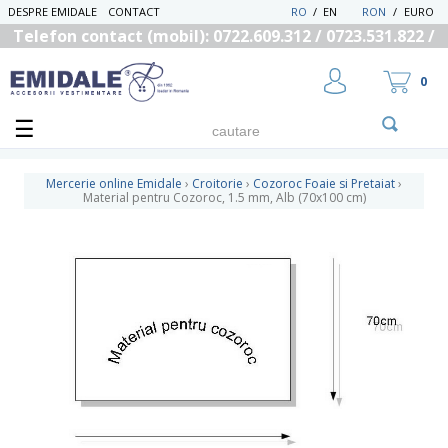
DESPRE EMIDALE
CONTACT
RO
/
EN
RON
/
EURO
Telefon contact (mobil): 0722.609.312 / 0723.531.822 /
0725.558.219
0
Mercerie online Emidale
›
Croitorie
›
Cozoroc Foaie si Pretaiat
›
Material pentru Cozoroc, 1.5 mm, Alb (70x100 cm)
UTILIZATOR NOU
RECUPEREAZA PAROLA