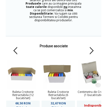
setarilor grafice ale device-ului dvs.
Produsele
care au ca imagine principala
toate culorile
disponibile
nu
inseamna
ca se pot comercializa si
mix
.
Disponibilitate:
Va rugam sa cititi
sectiunea Termeni si Conditii pentru
disponibilitatea produselor.
Produse asociate
Ruleta Croitorie
Ruleta Croitorie
Centimetru de Croitor
Retractabila (12
Retractabila (6
(1 bucat/cutie)
bucati/set)
bucati/set)
60,50
RON
32,67
RON
Indisponibil