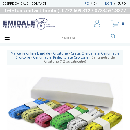
DESPRE EMIDALE
CONTACT
RO
/
EN
RON
/
EURO
Telefon contact (mobil): 0722.609.312 / 0723.531.822 /
0725.558.219
0
Mercerie online Emidale
›
Croitorie
›
Creta, Creioane si Centimetre
Croitorie
›
Centimetre, Rigle, Rulete Croitorie
›
Centimetru de
Croitorie (12 bucati/cutie)
UTILIZATOR NOU
RECUPEREAZA PAROLA