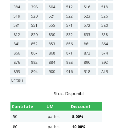
384
398
504
512
516
518
519
520
521
522
523
526
531
551
555
571
572
580
812
820
830
832
833
838
841
852
853
856
861
864
866
867
868
871
872
874
876
882
884
888
890
892
893
894
900
916
918
ALB
NEGRU
Stoc:
Disponibil
Cantitate
UM
Discount
50
pachet
5.00%
80
pachet
10.00%