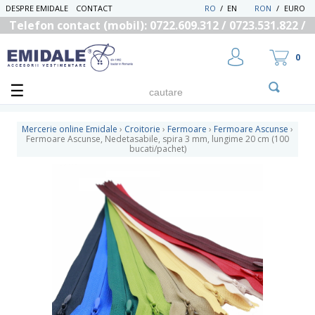
DESPRE EMIDALE
CONTACT
RO
/
EN
RON
/
EURO
Telefon contact (mobil): 0722.609.312 / 0723.531.822 /
0725.558.219
0
Mercerie online Emidale
›
Croitorie
›
Fermoare
›
Fermoare Ascunse
›
Fermoare Ascunse, Nedetasabile, spira 3 mm, lungime 20 cm (100
bucati/pachet)
UTILIZATOR NOU
RECUPEREAZA PAROLA