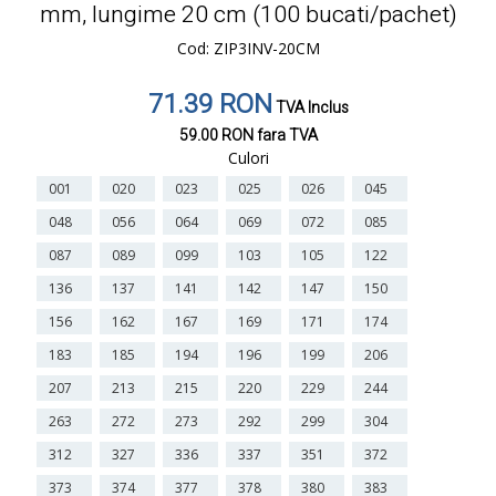
mm, lungime 20 cm (100 bucati/pachet)
Cod: ZIP3INV-20CM
71.39 RON
TVA Inclus
59.00 RON
fara TVA
Culori
001
020
023
025
026
045
048
056
064
069
072
085
087
089
099
103
105
122
136
137
141
142
147
150
156
162
167
169
171
174
183
185
194
196
199
206
207
213
215
220
229
244
263
272
273
292
299
304
312
327
336
337
351
372
373
374
377
378
380
383