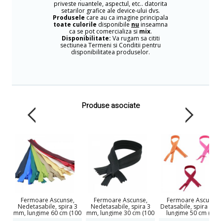
priveste nuantele, aspectul, etc.. datorita
setarilor grafice ale device-ului dvs.
Produsele
care au ca imagine principala
toate culorile
disponibile
nu
inseamna
ca se pot comercializa si
mix
.
Disponibilitate:
Va rugam sa cititi
sectiunea Termeni si Conditii pentru
disponibilitatea produselor.
Produse asociate
Fermoare Ascunse,
Fermoare Ascunse,
Fermoare Ascunse,
Nedetasabile, spira 3
Nedetasabile, spira 3
Detasabile, spira 3 m
mm, lungime 60 cm (100
mm, lungime 30 cm (100
lungime 50 cm (100
bucati/pachet)
bucati/pachet)
bucati/pachet)