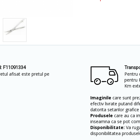
d: F11091334
Transpo
ul afisat este pretul pe
Pentru 
pentru 
Km exter
Imaginile
care sunt prez
efectiv livrate putand dif
datorita setarilor grafice
Produsele
care au ca i
inseamna ca se pot come
Disponibilitate:
Va ruga
disponibilitatea produsel