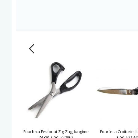
Foarfeca Festonat Zig-Zag, lungime
Foarfeca Croitorie, 
24 cm, Cod: 730963
Cod: F3183