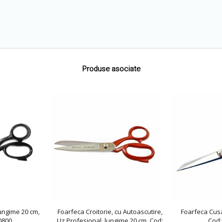
Produse asociate
lungime 20 cm,
Foarfeca Croitorie, cu Autoascutire,
Foarfeca Cusa
0800
Uz Profesional, lungime 20 cm, Cod:
Cod: