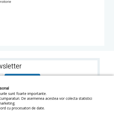
roitorie
p
sletter
ABONEAZA-TE
rsonal
-urile sunt foarte importante.
e cumparaturi. De asemenea acestea vor colecta statistici
marketing.
cord cu procesatori de date.
identialitate
Sitemap
Blog
ANPC