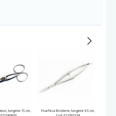
turi, lungime 15 cm,
Foarfeca Broderie, lungime 9.5 cm,
Foarfeca
 F71340600
Cod: F11091334
21