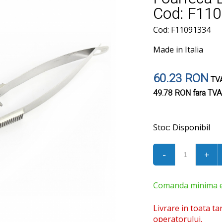
Cod: F11
Cod: F11091334
Made in Italia
60.23 RON
TVA
49.78 RON
fara TVA
Stoc:
Disponibil
-
+
Comanda minima est
Livrare in toata ta
operatorului.