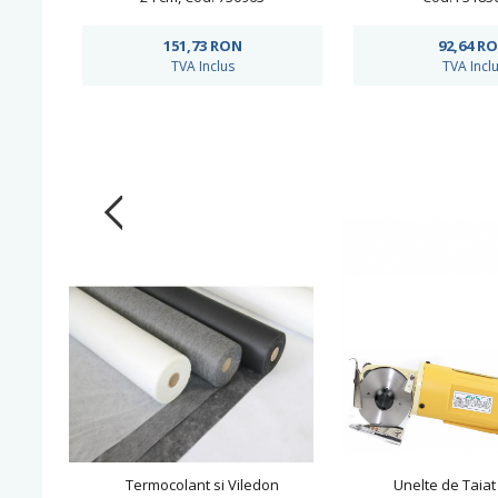
151,73
RON
92,64
R
TVA Inclus
TVA Incl
Termocolant si Viledon
Unelte de Taiat