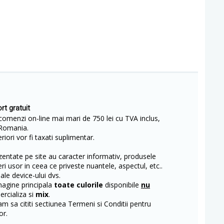
rt gratuit
comenzi on-line mai mari de 750 lei cu TVA inclus,
Romania.
iori vor fi taxati suplimentar.
entate pe site au caracter informativ, produsele
eri usor in ceea ce priveste nuantele, aspectul, etc..
 ale device-ului dvs.
magine principala
toate culorile
disponibile
nu
rcializa si
mix
.
m sa cititi sectiunea Termeni si Conditii pentru
or.