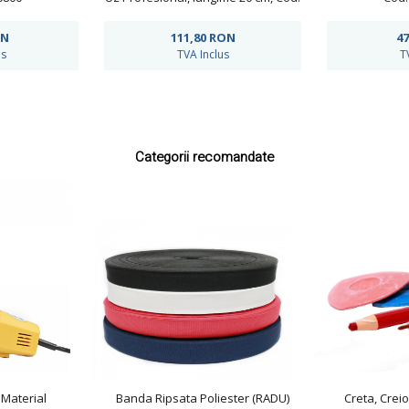
F11830800Z-8
ON
111,80
RON
47
us
TVA Inclus
T
Categorii recomandate
 Material
Banda Ripsata Poliester (RADU)
Creta, Crei