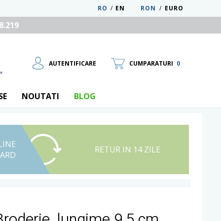
RO
/
EN
RON
/
EURO
8.219
AUTENTIFICARE
CUMPARATURI
0
SE
NOUTATI
BLOG
LINE
UTILIZATOR NOU
RETUR IN 14 ZILE
CARD
RECUPEREAZA PAROLA
roderie, lungime 9.5 cm,