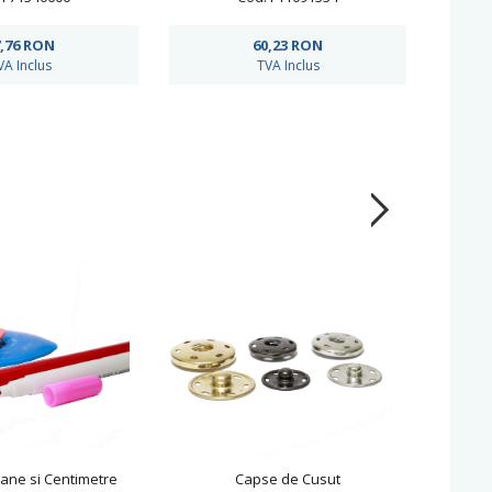
,76
RON
60,23
RON
VA Inclus
TVA Inclus
oane si Centimetre
Capse de Cusut
Ulei 