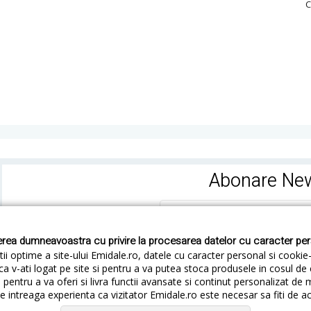
C
Abonare New
rea dumneavoastra cu privire la procesarea datelor cu caracter pe
ii optime a site-ului Emidale.ro, datele cu caracter personal si cookie
ca v-ati logat pe site si pentru a va putea stoca produsele in cosul d
pentru a va oferi si livra functii avansate si continut personalizat de 
 intreaga experienta ca vizitator Emidale.ro este necesar sa fiti de a
Cum livram
Cum returnezi
Termeni si Conditii
Conf