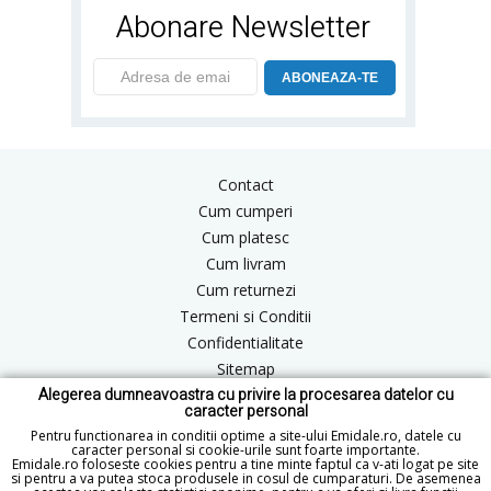
Abonare Newsletter
ABONEAZA-TE
Contact
Cum cumperi
Cum platesc
Cum livram
Cum returnezi
Termeni si Conditii
Confidentialitate
Sitemap
Alegerea dumneavoastra cu privire la procesarea datelor cu
Blog
caracter personal
ANPC
Pentru functionarea in conditii optime a site-ului Emidale.ro, datele cu
caracter personal si cookie-urile sunt foarte importante.
Emidale.ro foloseste cookies pentru a tine minte faptul ca v-ati logat pe site
si pentru a va putea stoca produsele in cosul de cumparaturi. De asemenea