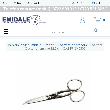
DESPRE EMIDALE
CONTACT
RO
/
EN
RON
/
EURO
Telefon contact (mobil): 0722.609.312 / 0723.531.822 /
0725.558.219
0
Mercerie online Emidale
›
Croitorie
›
Foarfece de croitorie
›
Foarfeca
Croitorie, lungime 12.5 cm, Cod: F71340500
UTILIZATOR NOU
RECUPEREAZA PAROLA