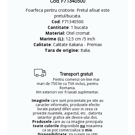
Cod: F71340500
Foarfeca pentru croitorie. Pretul afisat este
pretul/bucata.
Cod
: F71340500
Cantitate
: 1 bucata
Material:
Otel cromat
Marime (L):
12.5 cm /5 inch
Calitate
: Calitate italiana - Premax
Tara de origine:
Italia.
Transport gratuit
Pentru comenzi on-line mai
mari de 750 lei cu TVA inclus, pentru
Romania.
Km exteriori vor fi taxati suplimentar.
Imaginile
care sunt prezentate pe site au
caracter informativ, produsele efectiv
livrate putand diferi usor in ceea ce
priveste nuantele, aspectul, etc.. datorita
setarilor grafice ale device-ului dvs.
Produsele
care au ca imagine principala
toate culorile
disponibile
nu
inseamna
ca se pot comercializa si
mix
.
Disponibilitate:
Va rugam sa cititi