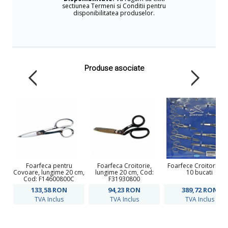
sectiunea Termeni si Conditii pentru
disponibilitatea produselor.
Produse asociate
Foarfeca pentru
Foarfeca Croitorie,
Foarfece Croitorie, S
Covoare, lungime 20 cm,
lungime 20 cm, Cod:
10 bucati
Cod: F14600800C
F31930800
133,58
RON
94,23
RON
389,72
RON
TVA Inclus
TVA Inclus
TVA Inclus