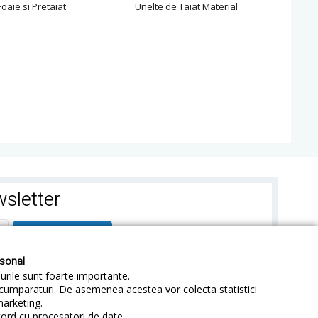
oaie si Pretaiat
Unelte de Taiat Material
A
sletter
ABONEAZA-TE
rsonal
-urile sunt foarte importante.
e cumparaturi. De asemenea acestea vor colecta statistici
marketing.
cord cu procesatori de date.
identialitate
Sitemap
Blog
ANPC