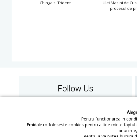
Chinga si Tridenti
Ulei Masini de Cus
procesul de p
Follow Us
Alege
Pentru functionarea in condit
Emidale.ro foloseste cookies pentru a tine minte faptul 
anonime, 
Contact
Cum cumperi
Pentru a va putea bucura de
Cum platesc