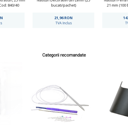
Strasuri, 25 mm
Nasturi Decorativi din Lemn (25
Nasturi Perla 
Cod: 840/40
bucati/pachet)
21 mm (100 
W
ON
21,96
RON
14
us
TVA Inclus
T
Categorii recomandate