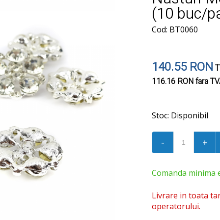
(10 buc/p
Cod: BT0060
140.55 RON
T
116.16 RON
fara T
Stoc:
Disponibil
-
+
Comanda minima est
Livrare in toata ta
operatorului.