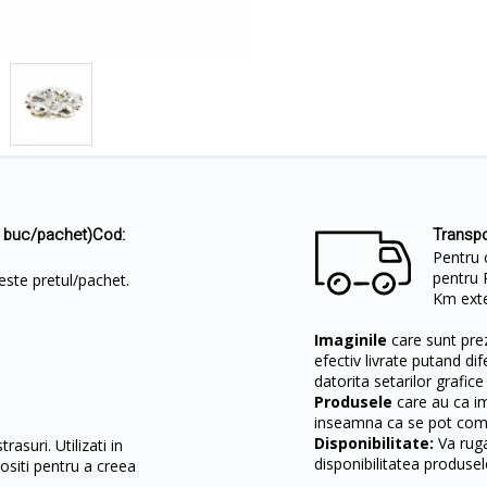
0 buc/pachet)Cod:
Transpo
Pentru 
pentru 
 este pretul/pachet.
Km exter
Imaginile
care sunt prez
efectiv livrate putand dif
datorita setarilor grafice
Produsele
care au ca i
inseamna ca se pot come
Disponibilitate:
Va ruga
rasuri. Utilizati in
disponibilitatea produsel
olositi pentru a creea