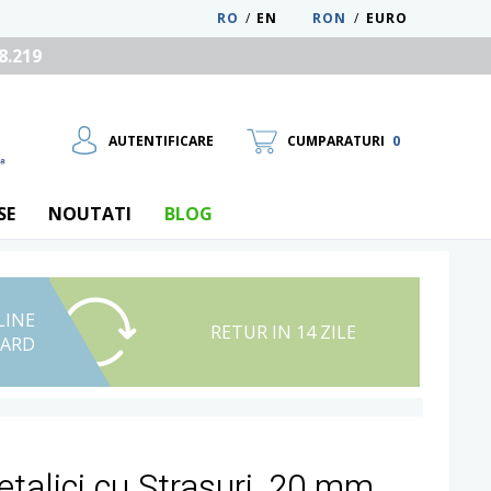
RO
/
EN
RON
/
EURO
8.219
AUTENTIFICARE
CUMPARATURI
0
SE
NOUTATI
BLOG
LINE
UTILIZATOR NOU
RETUR IN 14 ZILE
CARD
RECUPEREAZA PAROLA
talici cu Strasuri, 20 mm