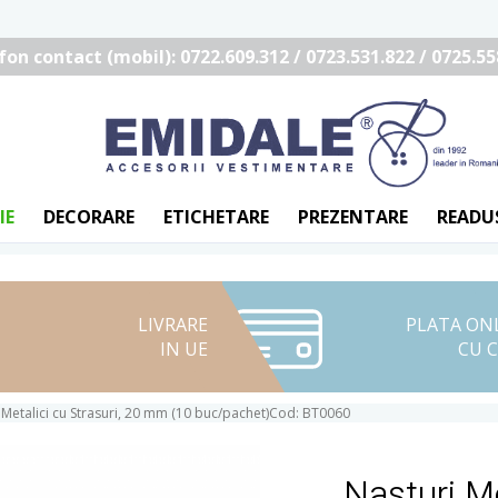
fon contact (mobil): 0722.609.312 / 0723.531.822 / 0725.55
IE
DECORARE
ETICHETARE
PREZENTARE
READU
LIVRARE
PLATA ON
IN UE
CU 
 Metalici cu Strasuri, 20 mm (10 buc/pachet)Cod: BT0060
Nasturi Me