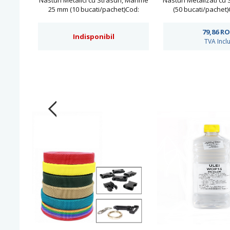
Nasturi Metalici cu Strasuri, Marime
Nasturi Metalizati cu 
25 mm (10 bucati/pachet)Cod:
(50 bucati/pachet)
BT1072
79,86
R
Indisponibil
TVA Incl