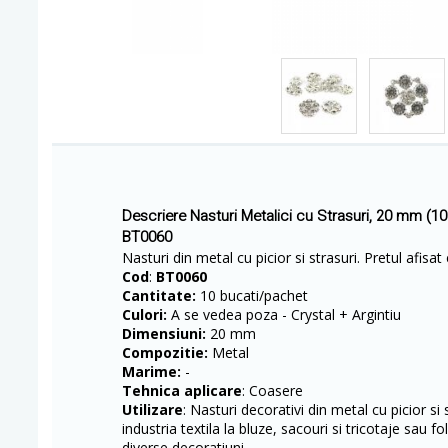
Descriere Nasturi Metalici cu Strasuri, 20 mm (1
BT0060
Nasturi din metal cu picior si strasuri. Pretul afisat
Cod
:
BT0060
Cantitate:
10 bucati/pachet
Culori:
A se vedea poza - Crystal + Argintiu
Dimensiuni:
20 mm
Compozitie:
Metal
Marime:
-
Tehnica aplicare
: Coasere
Utilizare
: Nasturi decorativi din metal cu picior si st
industria textila la bluze, sacouri si tricotaje sau f
diverse decoratiuni.