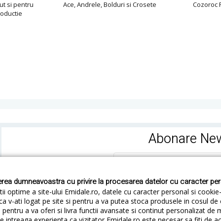
ut si pentru
Ace, Andrele, Bolduri si Crosete
Cozoroc F
roductie
Abonare New
rea dumneavoastra cu privire la procesarea datelor cu caracter pe
ii optime a site-ului Emidale.ro, datele cu caracter personal si cookie
ca v-ati logat pe site si pentru a va putea stoca produsele in cosul d
pentru a va oferi si livra functii avansate si continut personalizat de 
 intreaga experienta ca vizitator Emidale.ro este necesar sa fiti de a
Cum livram
Cum returnezi
Termeni si Conditii
Conf