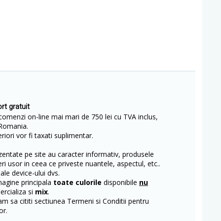
rt gratuit
comenzi on-line mai mari de 750 lei cu TVA inclus,
Romania.
iori vor fi taxati suplimentar.
entate pe site au caracter informativ, produsele
eri usor in ceea ce priveste nuantele, aspectul, etc..
 ale device-ului dvs.
magine principala
toate culorile
disponibile
nu
rcializa si
mix
.
m sa cititi sectiunea Termeni si Conditii pentru
or.