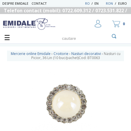
DESPRE EMIDALE
CONTACT
RO
/
EN
RON
/
EURO
Telefon contact (mobil): 0722.609.312 / 0723.531.822 /
0725.558.219
0
Mercerie online Emidale
›
Croitorie
›
Nasturi decorativi
›
Nasturi cu
Picior, 36 Lin (10 buc/pachet)Cod: BT0063
UTILIZATOR NOU
RECUPEREAZA PAROLA