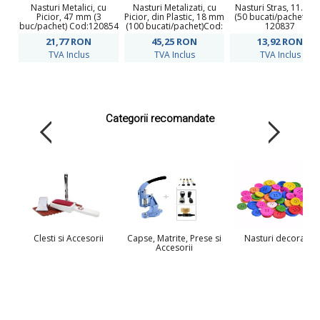
Nasturi Metalici, cu
Nasturi Metalizati, cu
Nasturi Stras, 11.3 
Picior, 47 mm (3
Picior, din Plastic, 18 mm
(50 bucati/pachet)Co
buc/pachet) Cod:120854
(100 bucati/pachet)Cod:
120837
BR342/28
21,77
RON
45,25
RON
13,92
RON
TVA Inclus
TVA Inclus
TVA Inclus
Categorii recomandate
Clesti si Accesorii
Capse, Matrite, Prese si
Nasturi decorativi
Accesorii