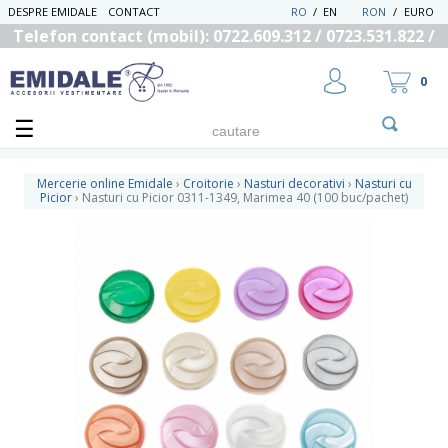
DESPRE EMIDALE
CONTACT
RO
/
EN
RON
/
EURO
Telefon contact (mobil): 0722.609.312 / 0723.531.822 /
0725.558.219
0
Mercerie online Emidale
›
Croitorie
›
Nasturi decorativi
›
Nasturi cu
Picior
›
Nasturi cu Picior 0311-1349, Marimea 40 (100 buc/pachet)
UTILIZATOR NOU
RECUPEREAZA PAROLA