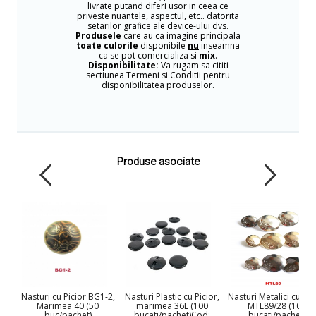
livrate putand diferi usor in ceea ce
priveste nuantele, aspectul, etc.. datorita
setarilor grafice ale device-ului dvs.
Produsele
care au ca imagine principala
toate culorile
disponibile
nu
inseamna
ca se pot comercializa si
mix
.
Disponibilitate:
Va rugam sa cititi
sectiunea Termeni si Conditii pentru
disponibilitatea produselor.
Produse asociate
Nasturi cu Picior BG1-2,
Nasturi Plastic cu Picior,
Nasturi Metalici cu Pic
Marimea 40 (50
marimea 36L (100
MTL89/28 (100
buc/pachet)
bucati/pachet)Cod:
bucati/pachet)