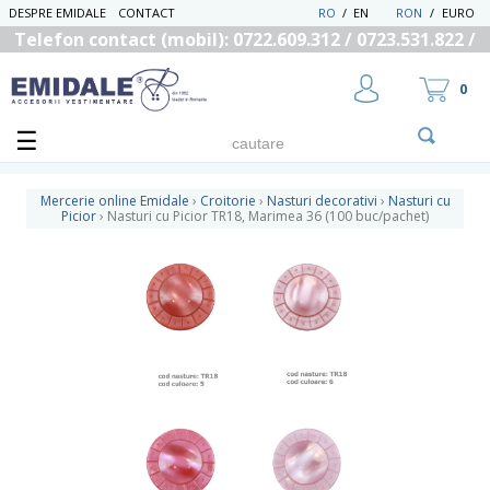
DESPRE EMIDALE
CONTACT
RO
/
EN
RON
/
EURO
Telefon contact (mobil): 0722.609.312 / 0723.531.822 /
0725.558.219
0
Mercerie online Emidale
›
Croitorie
›
Nasturi decorativi
›
Nasturi cu
Picior
›
Nasturi cu Picior TR18, Marimea 36 (100 buc/pachet)
UTILIZATOR NOU
RECUPEREAZA PAROLA