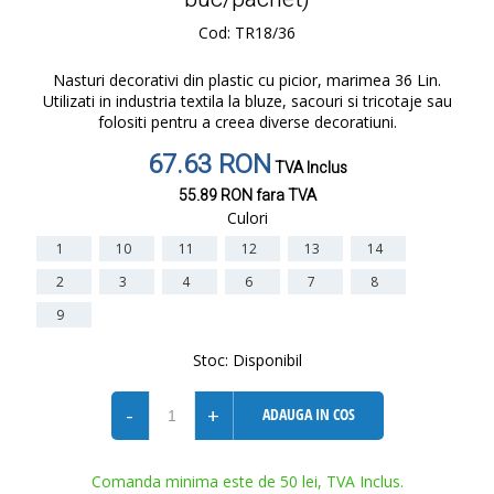
Cod: TR18/36
Nasturi decorativi din plastic cu picior, marimea 36 Lin.
Utilizati in industria textila la bluze, sacouri si tricotaje sau
folositi pentru a creea diverse decoratiuni.
67.63 RON
TVA Inclus
55.89 RON
fara TVA
Culori
1
10
11
12
13
14
2
3
4
6
7
8
9
Stoc:
Disponibil
-
+
ADAUGA IN COS
Comanda minima este de 50 lei, TVA Inclus.