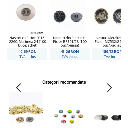
Nasturi cu Picior 0315-
Nasturi din Plastic cu
Nasturi Metalizati c
2260, Marimea 24 (100
Picior BP391/28 (100
Picior MC532/24 (10
buc/pachet)
buc/punga)
buc/pachet)
40,69
RON
41,26
RON
159,72
RON
TVA Inclus
TVA Inclus
TVA Inclus
Categorii recomandate