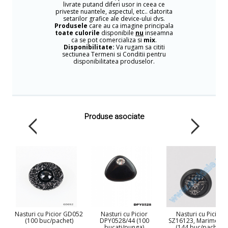
livrate putand diferi usor in ceea ce
priveste nuantele, aspectul, etc.. datorita
setarilor grafice ale device-ului dvs.
Produsele
care au ca imagine principala
toate culorile
disponibile
nu
inseamna
ca se pot comercializa si
mix
.
Disponibilitate:
Va rugam sa cititi
sectiunea Termeni si Conditii pentru
disponibilitatea produselor.
Produse asociate
Nasturi cu Picior GD052
Nasturi cu Picior
Nasturi cu Picior
(100 buc/pachet)
DPY0528/44 (100
SZ16123, Marimea 3
bucati/punga)
(144 buc/pachet)