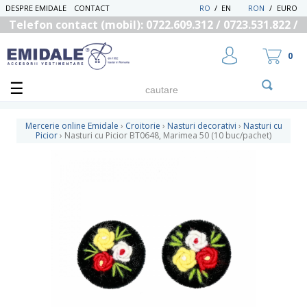
DESPRE EMIDALE
CONTACT
RO
/
EN
RON
/
EURO
Telefon contact (mobil): 0722.609.312 / 0723.531.822 /
0725.558.219
0
Mercerie online Emidale
›
Croitorie
›
Nasturi decorativi
›
Nasturi cu
Picior
›
Nasturi cu Picior BT0648, Marimea 50 (10 buc/pachet)
UTILIZATOR NOU
RECUPEREAZA PAROLA