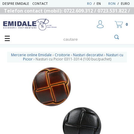
DESPRE EMIDALE
CONTACT
RO
/
EN
RON
/
EURO
Telefon contact (mobil): 0722.609.312 / 0723.531.822 /
0725.558.219
0
Mercerie online Emidale
›
Croitorie
›
Nasturi decorativi
›
Nasturi cu
Picior
›
Nasturi cu Picior 0311-3314 (100 buc/pachet)
UTILIZATOR NOU
RECUPEREAZA PAROLA