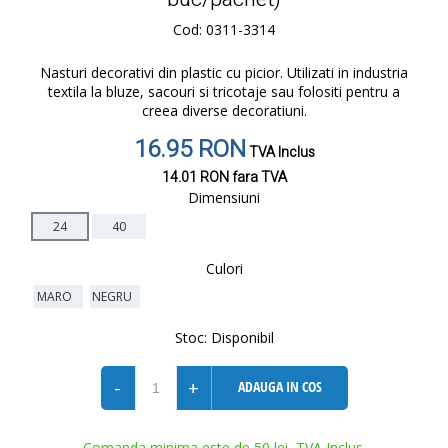
Cod: 0311-3314
Nasturi decorativi din plastic cu picior. Utilizati in industria
textila la bluze, sacouri si tricotaje sau folositi pentru a
creea diverse decoratiuni.
16.95 RON
TVA Inclus
14.01 RON
fara TVA
Dimensiuni
24
40
Culori
MARO
NEGRU
Stoc:
Disponibil
-
+
ADAUGA IN COS
Comanda minima este de 50 lei, TVA Inclus.