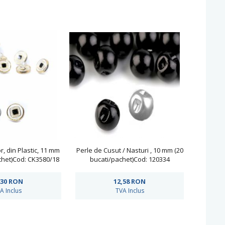
r, din Plastic, 11 mm
Perle de Cusut / Nasturi , 10 mm (20
chet)Cod: CK3580/18
bucati/pachet)Cod: 120334
,30
RON
12,58
RON
A Inclus
TVA Inclus