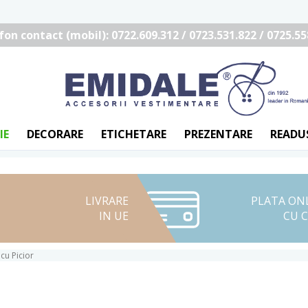
fon contact (mobil): 0722.609.312 / 0723.531.822 / 0725.55
IE
DECORARE
ETICHETARE
PREZENTARE
READU
LIVRARE
PLATA ON
IN UE
CU 
 cu Picior