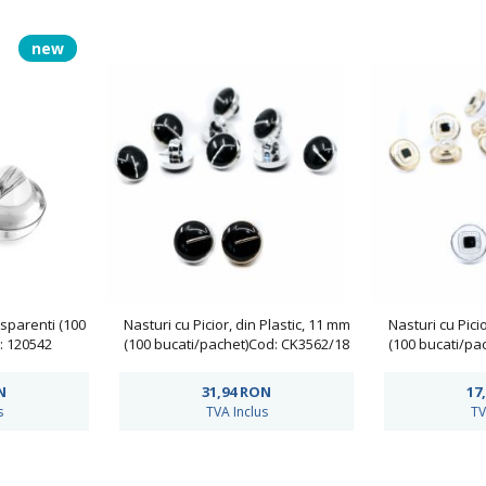
new
nsparenti (100
Nasturi cu Picior, din Plastic, 11 mm
Nasturi cu Picio
: 120542
(100 bucati/pachet)Cod: CK3562/18
(100 bucati/pa
N
31,94
RON
17
s
TVA Inclus
TV