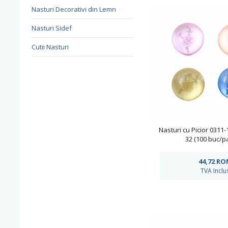
Nasturi Decorativi din Lemn
Nasturi Sidef
Cutii Nasturi
Nasturi cu Picior 0311
32 (100 buc/p
44,72
RO
TVA Inclu