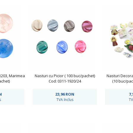
-1203, Marimea
Nasturi cu Picior ( 100 buc/pachet)
Nasturi Decora
achet)
Cod: 0311-1920/24
(10 buc/pac
N
23,96
RON
7,
s
TVA Inclus
TV