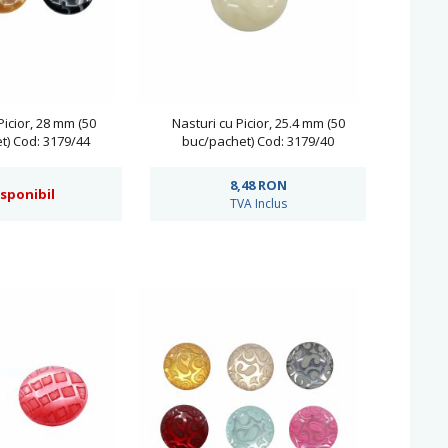
Picior, 28 mm (50
Nasturi cu Picior, 25.4 mm (50
t) Cod: 3179/44
buc/pachet) Cod: 3179/40
8,48
RON
isponibil
TVA Inclus