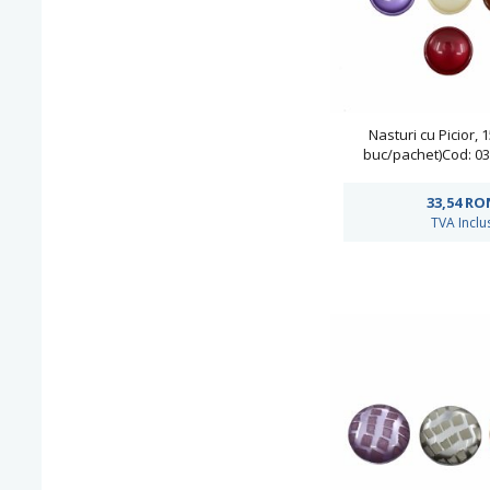
Nasturi cu Picior,
buc/pachet)Cod: 03
33,54
RO
TVA Inclu