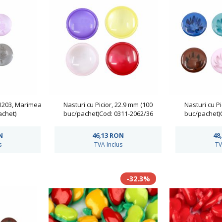
-1203, Marimea
Nasturi cu Picior, 22.9 mm (100
Nasturi cu Pi
achet)
buc/pachet)Cod: 0311-2062/36
buc/pachet)
N
46,13
RON
48
s
TVA Inclus
TV
-32.3%