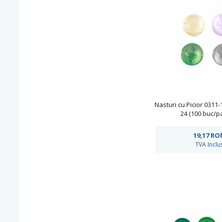
Nasturi cu Picior 0311
24 (100 buc/p
19,17
RO
TVA Inclu