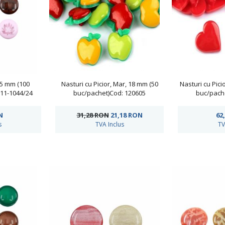
 15 mm (100
Nasturi cu Picior, Mar, 18 mm (50
Nasturi cu Pici
11-1044/24
buc/pachet)Cod: 120605
buc/pach
N
31,28 RON
21,18
RON
62
s
TVA Inclus
TV