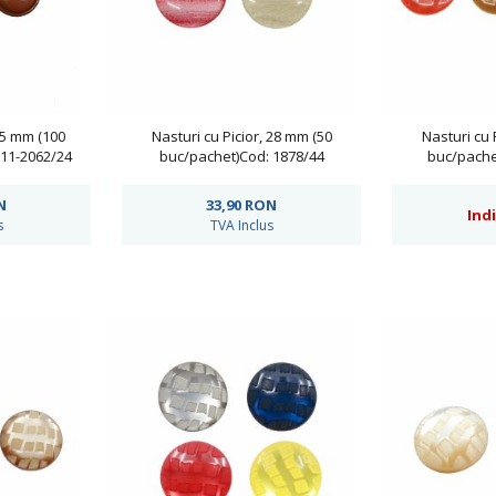
 15 mm (100
Nasturi cu Picior, 28 mm (50
Nasturi cu 
11-2062/24
buc/pachet)Cod: 1878/44
buc/pache
N
33,90
RON
Ind
s
TVA Inclus