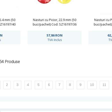
25.4 mm (50
Nasturi cu Picior, 22.9 mm (50
Nasturi cu P
SZ16197/40
buc/pachet) Cod: SZ16197/36
buc/pachet)
N
57,86
RON
62
s
TVA Inclus
TV
254 Produse
2
3
4
5
6
7
8
9
10
11