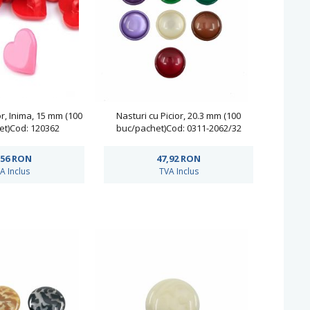
or, Inima, 15 mm (100
Nasturi cu Picior, 20.3 mm (100
et)Cod: 120362
buc/pachet)Cod: 0311-2062/32
,56
RON
47,92
RON
A Inclus
TVA Inclus