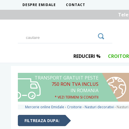
DESPRE EMIDALE
CONTACT
Tele
REDUCERI %
CROITOR
TRANSPORT GRATUIT PESTE
750 RON TVA INCLUS
IN ROMANIA
* VEZI TERMENI SI CONDITII
Mercerie online Emidale
›
Croitorie
›
Nasturi decorativi
›
Nasturi
FILTREAZA DUPA: