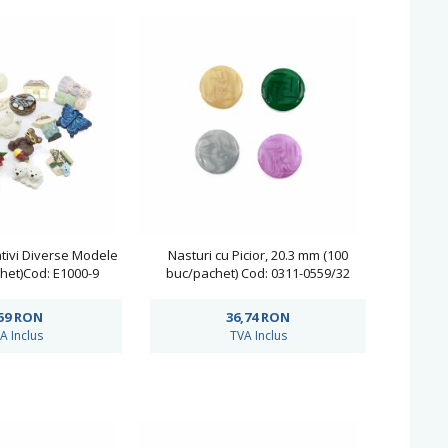
tivi Diverse Modele
Nasturi cu Picior, 20.3 mm (100
het)Cod: E1000-9
buc/pachet) Cod: 0311-0559/32
59
RON
36,74
RON
A Inclus
TVA Inclus