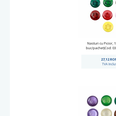
Nasturi cu Picior,
buc/pachet)Cod: 03
27,12
RO
TVA Inclu