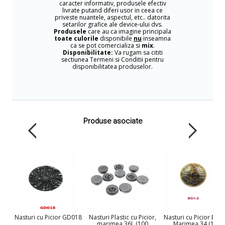
caracter informativ, produsele efectiv
livrate putand diferi usor in ceea ce
priveste nuantele, aspectul, etc.. datorita
setarilor grafice ale device-ului dvs.
Produsele
care au ca imagine principala
toate culorile
disponibile
nu
inseamna
ca se pot comercializa si
mix
.
Disponibilitate:
Va rugam sa cititi
sectiunea Termeni si Conditii pentru
disponibilitatea produselor.
Produse asociate
Nasturi cu Picior GD018
Nasturi Plastic cu Picior,
Nasturi cu Picior BG1-
marimea 36L (100
Marimea 34 (100