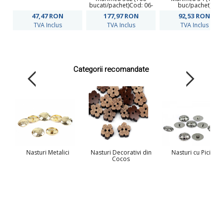
bucati/pachet)Cod: 06-
buc/pachet)
273
47,47
RON
177,97
RON
92,53
RON
TVA Inclus
TVA Inclus
TVA Inclus
Categorii recomandate
Nasturi Metalici
Nasturi Decorativi din
Nasturi cu Picior
Cocos