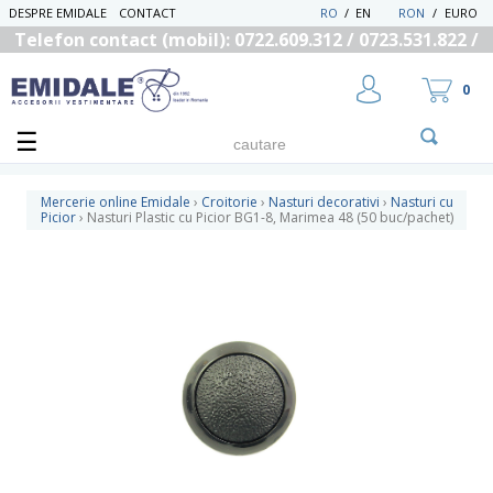
DESPRE EMIDALE
CONTACT
RO
/
EN
RON
/
EURO
Telefon contact (mobil): 0722.609.312 / 0723.531.822 /
0725.558.219
0
Mercerie online Emidale
›
Croitorie
›
Nasturi decorativi
›
Nasturi cu
Picior
›
Nasturi Plastic cu Picior BG1-8, Marimea 48 (50 buc/pachet)
UTILIZATOR NOU
RECUPEREAZA PAROLA