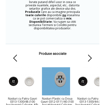
livrate putand diferi usor in ceea ce
priveste nuantele, aspectul, etc.. datorita
setarilor grafice ale device-ului dvs.
Produsele
care au ca imagine principala
toate culorile
disponibile
nu
inseamna
ca se pot comercializa si
mix
.
Disponibilitate:
Va rugam sa cititi
sectiunea Termeni si Conditii pentru
disponibilitatea produselor.
Produse asociate
Nasturi cu Patru Gauri
Nasturi Plastic cu Doua
Nasturi cu Patru Gau
0313-1300/48 (100
Gauri 0312-0111/40 (100
0313-1300/44 (100
buc/punga) Culoare: Alb,
bucati/punga) Culoare:
buc/punga) Culoare: A