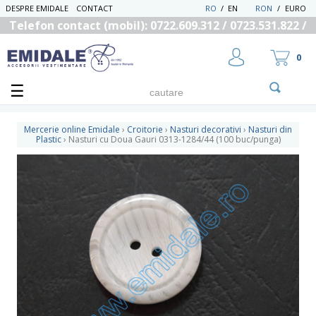
DESPRE EMIDALE
CONTACT
RO
/
EN
RON
/
EURO
Telefon contact (mobil): 0722.609.312 / 0723.531.822 /
0725.558.219
0
Mercerie online Emidale
›
Croitorie
›
Nasturi decorativi
›
Nasturi din
Plastic
›
Nasturi cu Doua Gauri 0313-1284/44 (100 buc/punga)
UTILIZATOR NOU
RECUPEREAZA PAROLA