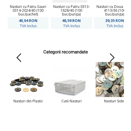
Nasturi cu Patru Gauri
Nasturi cu Patru 0313-
Nasturi cu Doua Gau
0314-2024/40 (100
1628/40 (100
4113/36 (100
buc/pachet)
buc/punga)
buc/punga)
40,04
RON
48,59
RON
39,35
RON
TVA Inclus
TVA Inclus
TVA Inclus
Categorii recomandate
Nasturi din Plastic
Cutii Nasturi
Nasturi Sidef