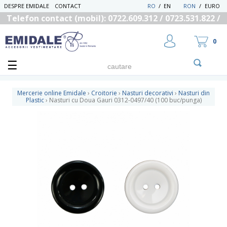
DESPRE EMIDALE
CONTACT
RO
/
EN
RON
/
EURO
Telefon contact (mobil): 0722.609.312 / 0723.531.822 /
0725.558.219
0
Mercerie online Emidale
›
Croitorie
›
Nasturi decorativi
›
Nasturi din
Plastic
›
Nasturi cu Doua Gauri 0312-0497/40 (100 buc/punga)
UTILIZATOR NOU
RECUPEREAZA PAROLA