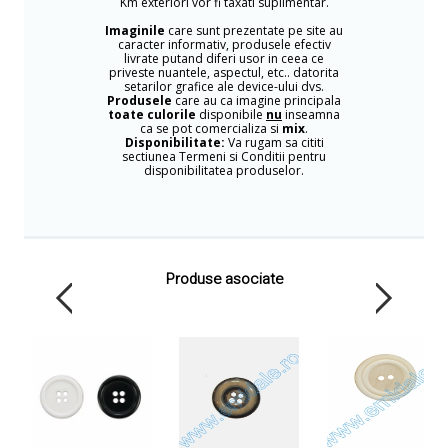
Km exteriori vor fi taxati suplimentar.
Imaginile
care sunt prezentate pe site au
caracter informativ, produsele efectiv
livrate putand diferi usor in ceea ce
priveste nuantele, aspectul, etc.. datorita
setarilor grafice ale device-ului dvs.
Produsele
care au ca imagine principala
toate culorile
disponibile
nu
inseamna
ca se pot comercializa si
mix
.
Disponibilitate:
Va rugam sa cititi
sectiunea Termeni si Conditii pentru
disponibilitatea produselor.
Produse asociate