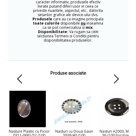
caracter informativ, produsele efectiv
livrate putand diferi usor in ceea ce
priveste nuantele, aspectul, etc.. datorita
setarilor grafice ale device-ului dvs.
Produsele
care au ca imagine principala
toate culorile
disponibile
nu
inseamna
ca se pot comercializa si
mix
.
Disponibilitate:
Va rugam sa cititi
sectiunea Termeni si Conditii pentru
disponibilitatea produselor.
Produse asociate
Nasture Plastic cu Picior
Nasturi cu Doua Gauri
Nasturi A2003, Mari
0311-0681/32 (100
3938/40 (100
36 (100 buc/pachet)