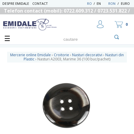
DESPRE EMIDALE
CONTACT
RO
/
EN
RON
/
EURO
Telefon contact (mobil): 0722.609.312 / 0723.531.822 /
0725.558.219
0
Mercerie online Emidale
›
Croitorie
›
Nasturi decorativi
›
Nasturi din
Plastic
›
Nasturi A2003, Marime 36 (100 buc/pachet)
UTILIZATOR NOU
RECUPEREAZA PAROLA