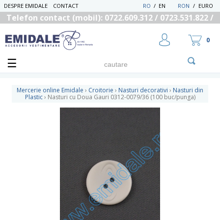
DESPRE EMIDALE
CONTACT
RO
/
EN
RON
/
EURO
Telefon contact (mobil): 0722.609.312 / 0723.531.822 /
0725.558.219
0
Mercerie online Emidale
›
Croitorie
›
Nasturi decorativi
›
Nasturi din
Plastic
›
Nasturi cu Doua Gauri 0312-0079/36 (100 buc/punga)
UTILIZATOR NOU
RECUPEREAZA PAROLA