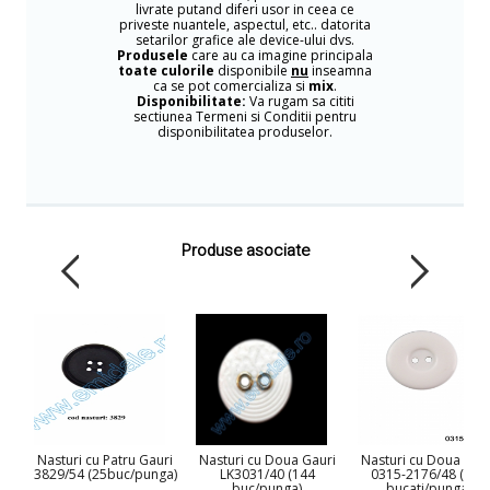
livrate putand diferi usor in ceea ce
priveste nuantele, aspectul, etc.. datorita
setarilor grafice ale device-ului dvs.
Produsele
care au ca imagine principala
toate culorile
disponibile
nu
inseamna
ca se pot comercializa si
mix
.
Disponibilitate:
Va rugam sa cititi
sectiunea Termeni si Conditii pentru
disponibilitatea produselor.
Produse asociate
Nasturi cu Patru Gauri
Nasturi cu Doua Gauri
Nasturi cu Doua Gau
3829/54 (25buc/punga)
LK3031/40 (144
0315-2176/48 (100
buc/punga)
bucati/punga)