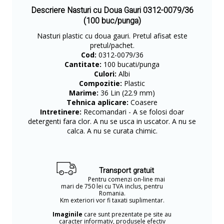
Descriere Nasturi cu Doua Gauri 0312-0079/36
(100 buc/punga)
​Nasturi plastic cu doua gauri. Pretul afisat este
pretul/pachet.
Cod:
0312-0079/36
Cantitate:
100 bucati/punga
Culori:
Albi
Compozitie:
Plastic
Marime:
36 Lin (22.9 mm)
Tehnica aplicare:
Coasere
Intretinere:
Recomandari - A se folosi doar
detergenti fara clor. A nu se usca in uscator. A nu se
calca. A nu se curata chimic.
Transport gratuit
Pentru comenzi on-line mai
mari de 750 lei cu TVA inclus, pentru
Romania.
Km exteriori vor fi taxati suplimentar.
Imaginile
care sunt prezentate pe site au
caracter informativ, produsele efectiv