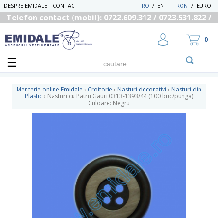
DESPRE EMIDALE
CONTACT
RO
/
EN
RON
/
EURO
Telefon contact (mobil): 0722.609.312 / 0723.531.822 /
0725.558.219
0
Mercerie online Emidale
›
Croitorie
›
Nasturi decorativi
›
Nasturi din
Plastic
›
Nasturi cu Patru Gauri 0313-1393/44 (100 buc/punga)
Culoare: Negru
UTILIZATOR NOU
RECUPEREAZA PAROLA