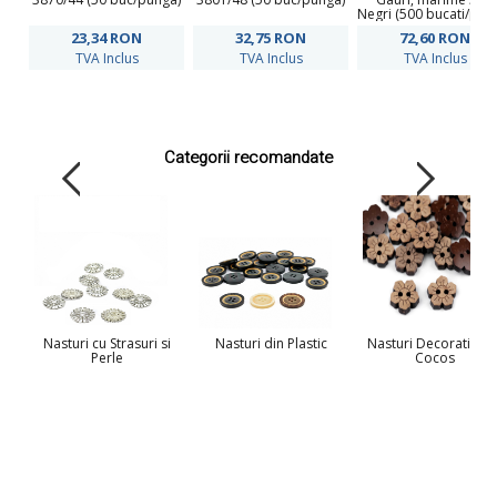
Negri (500 bucati/pun
Cod: 0310-3006
23,34
RON
32,75
RON
72,60
RON
TVA Inclus
TVA Inclus
TVA Inclus
Categorii recomandate
Nasturi cu Strasuri si
Nasturi din Plastic
Nasturi Decorativi di
Perle
Cocos