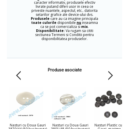
caracter informativ, produsele efectiv
livrate putand diferi usor in ceea ce
priveste nuantele, aspectul, etc.. datorita
setarilor grafice ale device-ului dvs.
Produsele
care au ca imagine principala
toate culorile
disponibile
nu
inseamna
ca se pot comercializa si
mix
.
Disponibilitate:
Va rugam sa cititi
sectiunea Termeni si Conditii pentru
disponibilitatea produselor.
Produse asociate
Nasturi cu Doua Gauri
Nasturi cu Doua Gauri
Nasturi Plastic cu Pat
3870/44 (50 buc/punga)
3801/48 (50 buc/punga)
Gauri, marime 32L,