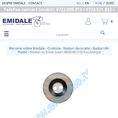
DESPRE EMIDALE
CONTACT
RO
/
EN
RON
/
EURO
Telefon contact (mobil): 0722.609.312 / 0723.531.822 /
0725.558.219
0
Mercerie online Emidale
›
Croitorie
›
Nasturi decorativi
›
Nasturi din
Plastic
›
Nasturi cu Doua Gauri 3809/44 (100 buc/punga)
UTILIZATOR NOU
RECUPEREAZA PAROLA