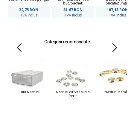
buc/pachet)
bucati/punga)
32,75
RON
31,67
RON
107,13
RON
TVA Inclus
TVA Inclus
TVA Inclus
Categorii recomandate
Cutii Nasturi
Nasturi cu Strasuri si
Nasturi Metalici
Perle