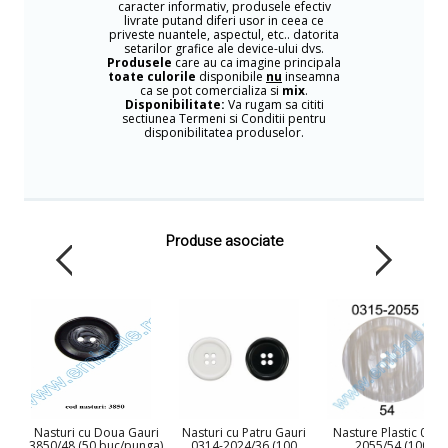
caracter informativ, produsele efectiv
livrate putand diferi usor in ceea ce
priveste nuantele, aspectul, etc.. datorita
setarilor grafice ale device-ului dvs.
Produsele
care au ca imagine principala
toate culorile
disponibile
nu
inseamna
ca se pot comercializa si
mix
.
Disponibilitate:
Va rugam sa cititi
sectiunea Termeni si Conditii pentru
disponibilitatea produselor.
Produse asociate
Nasturi cu Doua Gauri
Nasturi cu Patru Gauri
Nasture Plastic 0315
3850/48 (50 buc/punga)
0314-2024/36 (100
2055/54 (100